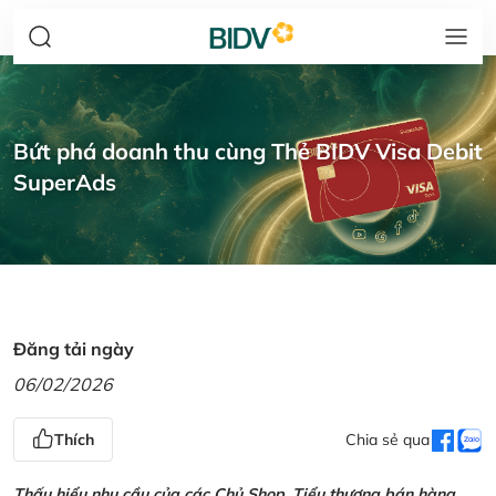
Bứt phá doanh thu cùng Thẻ BIDV Visa Debit
SuperAds
Đăng tải ngày
06/02/2026
Thích
Chia sẻ qua
Thấu hiểu nhu cầu của các Chủ Shop, Tiểu thương bán hàng