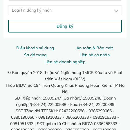
Loại tin đăng ký nhận
Đăng ký
Điều khoản sử dụng
An toàn & Bảo mật
Sơ đồ trang
Liên hệ cá nhân
Liên hệ doanh nghiệp
© Bản quyền 2018 thuộc về Ngân hàng TMCP Đầu tư và Phát
triển Việt Nam (BIDV)
Tháp BIDV, Số 194 Trần Quang Khải, Phường Hoàn Kiếm, TP Hà
Nội
SĐT tiếp nhận: 19009247 (Cá nhân)/ 19009248 (Doanh
nghiệp)/(+84-24) 22200588 - Fax: (+84-24) 22200399
SĐT Tổng đài TTCSKH: 02422200588 - 0385290066 -
0385190066 - 0981910333 - 0866200333 - 0981915333 -
0981951333 | SĐT gọi ra từ Chi nhánh BIDV: 0336258333 -
0336128333 - 0766069388 - 0766056388 - 0852198088 -