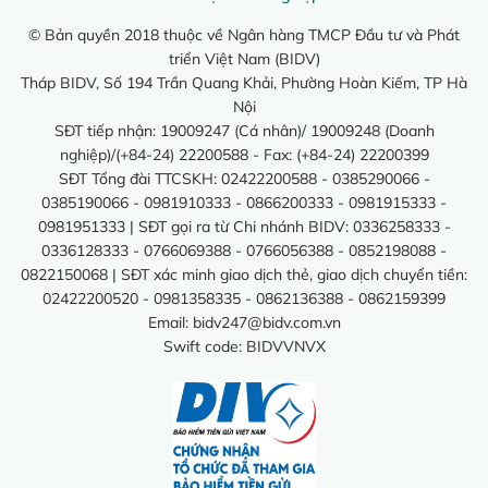
© Bản quyền 2018 thuộc về Ngân hàng TMCP Đầu tư và Phát
triển Việt Nam (BIDV)
Tháp BIDV, Số 194 Trần Quang Khải, Phường Hoàn Kiếm, TP Hà
Nội
SĐT tiếp nhận: 19009247 (Cá nhân)/ 19009248 (Doanh
nghiệp)/(+84-24) 22200588 - Fax: (+84-24) 22200399
SĐT Tổng đài TTCSKH: 02422200588 - 0385290066 -
0385190066 - 0981910333 - 0866200333 - 0981915333 -
0981951333 | SĐT gọi ra từ Chi nhánh BIDV: 0336258333 -
0336128333 - 0766069388 - 0766056388 - 0852198088 -
0822150068 | SĐT xác minh giao dịch thẻ, giao dịch chuyển tiền:
02422200520 - 0981358335 - 0862136388 - 0862159399
Email:
bidv247@bidv.com.vn
Swift code: BIDVVNVX