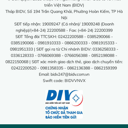
triển Việt Nam (BIDV)
Tháp BIDV, Số 194 Trần Quang Khải, Phường Hoàn Kiếm, TP Hà
Nội
SĐT tiếp nhận: 19009247 (Cá nhân)/ 19009248 (Doanh
nghiệp)/(+84-24) 22200588 - Fax: (+84-24) 22200399
SĐT Tổng đài TTCSKH: 02422200588 - 0385290066 -
0385190066 - 0981910333 - 0866200333 - 0981915333 -
0981951333 | SĐT gọi ra từ Chi nhánh BIDV: 0336258333 -
0336128333 - 0766069388 - 0766056388 - 0852198088 -
0822150068 | SĐT xác minh giao dịch thẻ, giao dịch chuyển tiền:
02422200520 - 0981358335 - 0862136388 - 0862159399
Email:
bidv247@bidv.com.vn
Swift code: BIDVVNVX