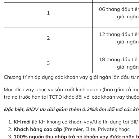
06 tháng đầu tiên
1
giải ngân
12 tháng đầu tiên
2
giải ngân
18 tháng đầu tiên
3
giải ngân
Chương trình áp dụng các khoản vay giải ngân lần đầu từ
Mục đích vay phục vụ sản xuất kinh doanh (bao gồm cả mục
trả nợ trước hạn tại TCTD khác đối với các khoản vay thuộc
Đặc biệt, BIDV ưu đãi giảm thêm 0.2%/năm đối với các kh
KH mới
(là KH không có khoản vay/thẻ tín dụng tại BI
Khách hàng cao cấp
(Premier, Elite, Private); hoặc
100% nguồn thu nhập trả nợ khoản vay được nhận tr