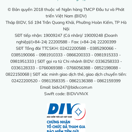
© Bản quyền 2018 thuộc về Ngân hàng TMCP Đầu tư và Phát
triển Việt Nam (BIDV)
Tháp BIDV, Số 194 Trần Quang Khải, Phường Hoàn Kiếm, TP Hà
Nội
SĐT tiếp nhận: 19009247 (Cá nhân)/ 19009248 (Doanh
nghiệp)/(+84-24) 22200588 - Fax: (+84-24) 22200399
SĐT Tổng đài TTCSKH: 02422200588 - 0385290066 -
0385190066 - 0981910333 - 0866200333 - 0981915333 -
0981951333 | SĐT gọi ra từ Chi nhánh BIDV: 0336258333 -
0336128333 - 0766069388 - 0766056388 - 0852198088 -
0822150068 | SĐT xác minh giao dịch thẻ, giao dịch chuyển tiền:
02422200520 - 0981358335 - 0862136388 - 0862159399
Email:
bidv247@bidv.com.vn
Swift code: BIDVVNVX