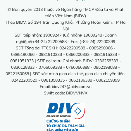
© Bản quyền 2018 thuộc về Ngân hàng TMCP Đầu tư và Phát
triển Việt Nam (BIDV)
Tháp BIDV, Số 194 Trần Quang Khải, Phường Hoàn Kiếm, TP Hà
Nội
SĐT tiếp nhận: 19009247 (Cá nhân)/ 19009248 (Doanh
nghiệp)/(+84-24) 22200588 - Fax: (+84-24) 22200399
SĐT Tổng đài TTCSKH: 02422200588 - 0385290066 -
0385190066 - 0981910333 - 0866200333 - 0981915333 -
0981951333 | SĐT gọi ra từ Chi nhánh BIDV: 0336258333 -
0336128333 - 0766069388 - 0766056388 - 0852198088 -
0822150068 | SĐT xác minh giao dịch thẻ, giao dịch chuyển tiền:
02422200520 - 0981358335 - 0862136388 - 0862159399
Email:
bidv247@bidv.com.vn
Swift code: BIDVVNVX