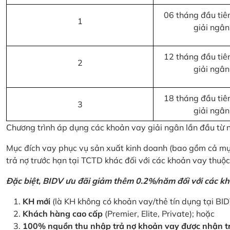
06 tháng đầu tiên
1
giải ngân
12 tháng đầu tiên
2
giải ngân
18 tháng đầu tiên
3
giải ngân
Chương trình áp dụng các khoản vay giải ngân lần đầu từ
Mục đích vay phục vụ sản xuất kinh doanh (bao gồm cả mục
trả nợ trước hạn tại TCTD khác đối với các khoản vay thuộc
Đặc biệt, BIDV ưu đãi giảm thêm 0.2%/năm đối với các kh
KH mới
(là KH không có khoản vay/thẻ tín dụng tại BI
Khách hàng cao cấp
(Premier, Elite, Private); hoặc
100% nguồn thu nhập trả nợ khoản vay được nhận tr