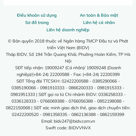
Điều khoản sử dụng
An toàn & Bảo mật
Sơ đồ trang
Liên hệ cá nhân
Liên hệ doanh nghiệp
© Bản quyền 2018 thuộc về Ngân hàng TMCP Đầu tư và Phát
triển Việt Nam (BIDV)
Tháp BIDV, Số 194 Trần Quang Khải, Phường Hoàn Kiếm, TP Hà
Nội
SĐT tiếp nhận: 19009247 (Cá nhân)/ 19009248 (Doanh
nghiệp)/(+84-24) 22200588 - Fax: (+84-24) 22200399
SĐT Tổng đài TTCSKH: 02422200588 - 0385290066 -
0385190066 - 0981910333 - 0866200333 - 0981915333 -
0981951333 | SĐT gọi ra từ Chi nhánh BIDV: 0336258333 -
0336128333 - 0766069388 - 0766056388 - 0852198088 -
0822150068 | SĐT xác minh giao dịch thẻ, giao dịch chuyển tiền:
02422200520 - 0981358335 - 0862136388 - 0862159399
Email:
bidv247@bidv.com.vn
Swift code: BIDVVNVX