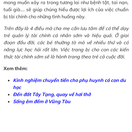
mong muốn xảy ra trong tương lai như bệnh tật, tai nạn,
tuổi già…. sẽ giúp chúng hiểu được lợi ích của việc chuẩn
bị tài chính cho những tình huống này.
Trên đây là 4 điều mà cha mẹ cần lưu tâm để có thể dạy
trẻ quản lý tài chính cá nhân sớm và hiệu quả. Ở giai
đoạn đầu đời, các bé thường tò mò về nhiều thứ và có
năng lực học hỏi rất lớn. Việc trang bị cho con các kiến
thức tài chính sớm sẽ là hành trang theo trẻ cả cuộc đời.
Xem thêm:
Kinh nghiệm chuyển tiền cho phụ huynh có con du
học
Đến đất Tây Tạng, quay về hơi thở
Sống êm đềm ở Vũng Tàu