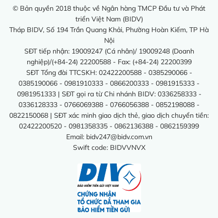
© Bản quyền 2018 thuộc về Ngân hàng TMCP Đầu tư và Phát
triển Việt Nam (BIDV)
Tháp BIDV, Số 194 Trần Quang Khải, Phường Hoàn Kiếm, TP Hà
Nội
SĐT tiếp nhận: 19009247 (Cá nhân)/ 19009248 (Doanh
nghiệp)/(+84-24) 22200588 - Fax: (+84-24) 22200399
SĐT Tổng đài TTCSKH: 02422200588 - 0385290066 -
0385190066 - 0981910333 - 0866200333 - 0981915333 -
0981951333 | SĐT gọi ra từ Chi nhánh BIDV: 0336258333 -
0336128333 - 0766069388 - 0766056388 - 0852198088 -
0822150068 | SĐT xác minh giao dịch thẻ, giao dịch chuyển tiền:
02422200520 - 0981358335 - 0862136388 - 0862159399
Email:
bidv247@bidv.com.vn
Swift code: BIDVVNVX