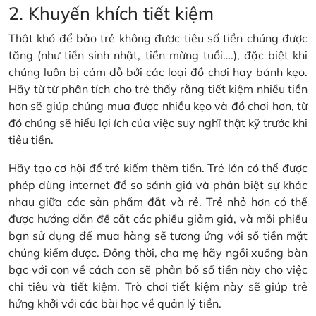
2. Khuyến khích tiết kiệm
Thật khó để bảo trẻ không được tiêu số tiền chúng được
tặng (như tiền sinh nhật, tiền mừng tuổi….), đặc biệt khi
chúng luôn bị cám dỗ bởi các loại đồ chơi hay bánh kẹo.
Hãy từ từ phân tích cho trẻ thấy rằng tiết kiệm nhiều tiền
hơn sẽ giúp chúng mua được nhiều kẹo và đồ chơi hơn, từ
đó chúng sẽ hiểu lợi ích của việc suy nghĩ thật kỹ trước khi
tiêu tiền.
Hãy tạo cơ hội để trẻ kiếm thêm tiền. Trẻ lớn có thể được
phép dùng internet để so sánh giá và phân biệt sự khác
nhau giữa các sản phẩm đắt và rẻ. Trẻ nhỏ hơn có thể
được hướng dẫn để cắt các phiếu giảm giá, và mỗi phiếu
bạn sử dụng để mua hàng sẽ tương ứng với số tiền mặt
chúng kiếm được. Đồng thời, cha mẹ hãy ngồi xuống bàn
bạc với con về cách con sẽ phân bổ số tiền này cho việc
chi tiêu và tiết kiệm. Trò chơi tiết kiệm này sẽ giúp trẻ
hứng khởi với các bài học về quản lý tiền.