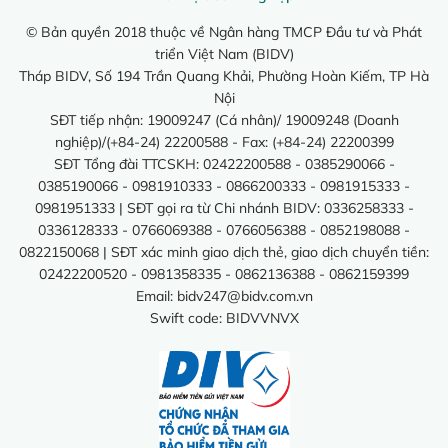
© Bản quyền 2018 thuộc về Ngân hàng TMCP Đầu tư và Phát
triển Việt Nam (BIDV)
Tháp BIDV, Số 194 Trần Quang Khải, Phường Hoàn Kiếm, TP Hà
Nội
SĐT tiếp nhận: 19009247 (Cá nhân)/ 19009248 (Doanh
nghiệp)/(+84-24) 22200588 - Fax: (+84-24) 22200399
SĐT Tổng đài TTCSKH: 02422200588 - 0385290066 -
0385190066 - 0981910333 - 0866200333 - 0981915333 -
0981951333 | SĐT gọi ra từ Chi nhánh BIDV: 0336258333 -
0336128333 - 0766069388 - 0766056388 - 0852198088 -
0822150068 | SĐT xác minh giao dịch thẻ, giao dịch chuyển tiền:
02422200520 - 0981358335 - 0862136388 - 0862159399
Email:
bidv247@bidv.com.vn
Swift code: BIDVVNVX