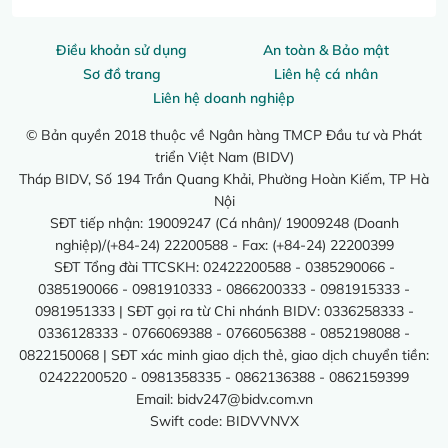
Điều khoản sử dụng
An toàn & Bảo mật
Sơ đồ trang
Liên hệ cá nhân
Liên hệ doanh nghiệp
© Bản quyền 2018 thuộc về Ngân hàng TMCP Đầu tư và Phát
triển Việt Nam (BIDV)
Tháp BIDV, Số 194 Trần Quang Khải, Phường Hoàn Kiếm, TP Hà
Nội
SĐT tiếp nhận: 19009247 (Cá nhân)/ 19009248 (Doanh
nghiệp)/(+84-24) 22200588 - Fax: (+84-24) 22200399
SĐT Tổng đài TTCSKH: 02422200588 - 0385290066 -
0385190066 - 0981910333 - 0866200333 - 0981915333 -
0981951333 | SĐT gọi ra từ Chi nhánh BIDV: 0336258333 -
0336128333 - 0766069388 - 0766056388 - 0852198088 -
0822150068 | SĐT xác minh giao dịch thẻ, giao dịch chuyển tiền:
02422200520 - 0981358335 - 0862136388 - 0862159399
Email:
bidv247@bidv.com.vn
Swift code: BIDVVNVX