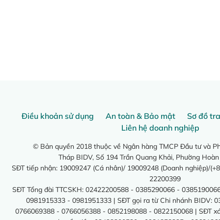
Điều khoản sử dụng
An toàn & Bảo mật
Sơ đồ tr
Liên hệ doanh nghiệp
© Bản quyền 2018 thuộc về Ngân hàng TMCP Đầu tư và Phá
Tháp BIDV, Số 194 Trần Quang Khải, Phường Hoàn
SĐT tiếp nhận: 19009247 (Cá nhân)/ 19009248 (Doanh nghiệp)/(+8
22200399
SĐT Tổng đài TTCSKH: 02422200588 - 0385290066 - 0385190066
0981915333 - 0981951333 | SĐT gọi ra từ Chi nhánh BIDV: 
0766069388 - 0766056388 - 0852198088 - 0822150068 | SĐT xác 