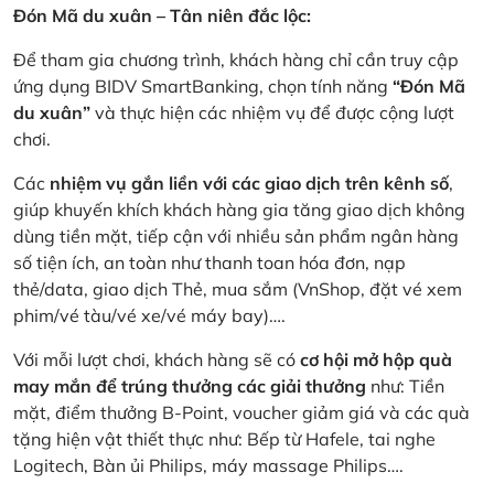
Đón Mã du xuân – Tân niên đắc lộc:
Để tham gia chương trình, khách hàng chỉ cần truy cập
ứng dụng BIDV SmartBanking, chọn tính năng
“Đón Mã
du xuân”
và thực hiện các nhiệm vụ để được cộng lượt
chơi.
Các
nhiệm vụ gắn liền với các giao dịch trên kênh số
,
giúp khuyến khích khách hàng gia tăng giao dịch không
dùng tiền mặt, tiếp cận với nhiều sản phẩm ngân hàng
số tiện ích, an toàn như thanh toan hóa đơn, nạp
thẻ/data, giao dịch Thẻ, mua sắm (VnShop, đặt vé xem
phim/vé tàu/vé xe/vé máy bay)….
Với mỗi lượt chơi, khách hàng sẽ có
cơ hội mở hộp quà
may mắn để trúng thưởng các giải thưởng
như: Tiền
mặt, điểm thưởng B-Point, voucher giảm giá và các quà
tặng hiện vật thiết thực như: Bếp từ Hafele, tai nghe
Logitech, Bàn ủi Philips, máy massage Philips….