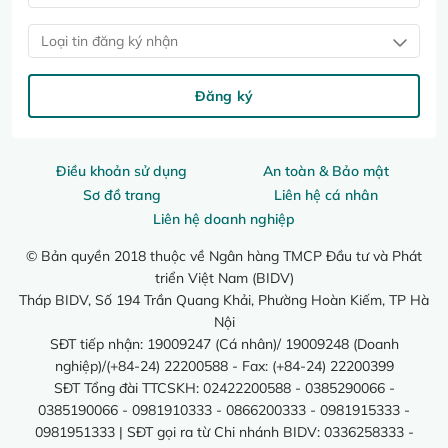
Loại tin đăng ký nhận
Đăng ký
Điều khoản sử dụng
An toàn & Bảo mật
Sơ đồ trang
Liên hệ cá nhân
Liên hệ doanh nghiệp
© Bản quyền 2018 thuộc về Ngân hàng TMCP Đầu tư và Phát
triển Việt Nam (BIDV)
Tháp BIDV, Số 194 Trần Quang Khải, Phường Hoàn Kiếm, TP Hà
Nội
SĐT tiếp nhận: 19009247 (Cá nhân)/ 19009248 (Doanh
nghiệp)/(+84-24) 22200588 - Fax: (+84-24) 22200399
SĐT Tổng đài TTCSKH: 02422200588 - 0385290066 -
0385190066 - 0981910333 - 0866200333 - 0981915333 -
0981951333 | SĐT gọi ra từ Chi nhánh BIDV: 0336258333 -