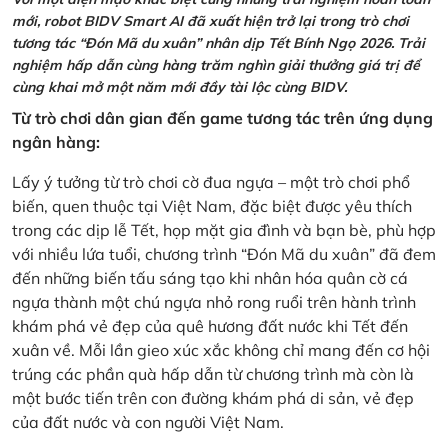
mới, robot BIDV Smart AI đã xuất hiện trở lại trong trò chơi
tương tác “Đón Mã du xuân” nhân dịp Tết Bính Ngọ 2026. Trải
nghiệm hấp dẫn cùng hàng trăm nghìn giải thưởng giá trị để
cùng khai mở một năm mới đầy tài lộc cùng BIDV.
Từ trò chơi dân gian đến game tương tác trên ứng dụng
ngân hàng:
Lấy ý tưởng từ trò chơi cờ đua ngựa – một trò chơi phổ
biến, quen thuộc tại Việt Nam, đặc biệt được yêu thích
trong các dịp lễ Tết, họp mặt gia đình và bạn bè, phù hợp
với nhiều lứa tuổi, chương trình “Đón Mã du xuân” đã đem
đến những biến tấu sáng tạo khi nhân hóa quân cờ cá
ngựa thành một chú ngựa nhỏ rong ruổi trên hành trình
khám phá vẻ đẹp của quê hương đất nước khi Tết đến
xuân về. Mỗi lần gieo xúc xắc không chỉ mang đến cơ hội
trúng các phần quà hấp dẫn từ chương trình mà còn là
một bước tiến trên con đường khám phá di sản, vẻ đẹp
của đất nước và con người Việt Nam.