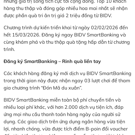
những giá trị sống tích cực tới cộng đồng. Top 10 khách
hàng thu thập và đóng góp nhiều hoa mai nhất sẽ nhận
được phần quà tri ân trị giá 2 triệu đồng từ BIDV.
Chương trình dự kiến triển khai từ ngày 02/02/2026 đến
hết 15/03/2026. Đăng ký ngay BIDV SmartBanking và
cùng khám phá và thu thập quà tặng hấp dẫn từ chương
trình.
Đăng ký SmartBanking – Rinh quà liền tay
Các khách hàng đăng ký mới dịch vụ BIDV SmartBanking
trong thời gian này được nhận ngay 03 lượt chơi để tham
gia chương trình “Đón Mã du xuân”.
BIDV SmartBanking miễn toàn bộ phí chuyển tiền và
nhiều loại phí khác, với hơn 2.000 dịch vụ tiện ích, đáp
ứng mọi nhu cầu thanh toán hàng ngày của người sử
dụng. Các giao dịch trên ứng dụng ngân hàng vừa tiện
lợi, nhanh chóng, vừa được tích điểm B-poin đổi voucher