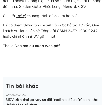
đến từ nhiều thương hiệu mua sắm, ẩm thực, giải trí hàng
đầu như: Golden Gate, Phúc Long, Menard, CGV…..
Chi tiết
thể lệ
chương trình đính kèm bài viết.
Để có thêm thông tin chi tiết và được hỗ trợ, tư vấn, Quý
khách vui lòng liên hệ Tổng đài CSKH 24/7: 1900 9247
hoặc chi nhánh BIDV gần nhất.
The le Don ma du xuan web.pdf
Tin bài khác
VAY
01/06/2026
BIDV triển khai gói vay ưu đãi “ngôi nhà đầu tiên” dành cho
khách hàng cá nhân