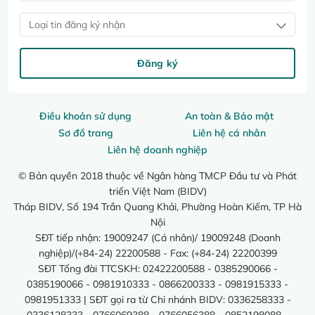
Loại tin đăng ký nhận
Đăng ký
Điều khoản sử dụng
An toàn & Bảo mật
Sơ đồ trang
Liên hệ cá nhân
Liên hệ doanh nghiệp
© Bản quyền 2018 thuộc về Ngân hàng TMCP Đầu tư và Phát
triển Việt Nam (BIDV)
Tháp BIDV, Số 194 Trần Quang Khải, Phường Hoàn Kiếm, TP Hà
Nội
SĐT tiếp nhận: 19009247 (Cá nhân)/ 19009248 (Doanh
nghiệp)/(+84-24) 22200588 - Fax: (+84-24) 22200399
SĐT Tổng đài TTCSKH: 02422200588 - 0385290066 -
0385190066 - 0981910333 - 0866200333 - 0981915333 -
0981951333 | SĐT gọi ra từ Chi nhánh BIDV: 0336258333 -
0336128333 - 0766069388 - 0766056388 - 0852198088 -