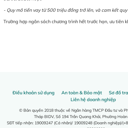
- Quy mô tiền vay từ 500 triệu đồng trở lên, và cam kết quy
Trường hợp ngân sách chương trình hết trước hạn, ưu tiên 
Điều khoản sử dụng
An toàn & Bảo mật
Sơ đồ tr
Liên hệ doanh nghiệp
© Bản quyền 2018 thuộc về Ngân hàng TMCP Đầu tư và Phá
Tháp BIDV, Số 194 Trần Quang Khải, Phường Hoàn
SĐT tiếp nhận: 19009247 (Cá nhân)/ 19009248 (Doanh nghiệp)/(+8