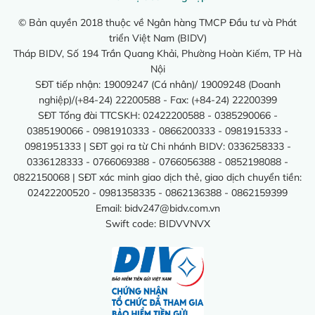
© Bản quyền 2018 thuộc về Ngân hàng TMCP Đầu tư và Phát
triển Việt Nam (BIDV)
Tháp BIDV, Số 194 Trần Quang Khải, Phường Hoàn Kiếm, TP Hà
Nội
SĐT tiếp nhận: 19009247 (Cá nhân)/ 19009248 (Doanh
nghiệp)/(+84-24) 22200588 - Fax: (+84-24) 22200399
SĐT Tổng đài TTCSKH: 02422200588 - 0385290066 -
0385190066 - 0981910333 - 0866200333 - 0981915333 -
0981951333 | SĐT gọi ra từ Chi nhánh BIDV: 0336258333 -
0336128333 - 0766069388 - 0766056388 - 0852198088 -
0822150068 | SĐT xác minh giao dịch thẻ, giao dịch chuyển tiền:
02422200520 - 0981358335 - 0862136388 - 0862159399
Email:
bidv247@bidv.com.vn
Swift code: BIDVVNVX