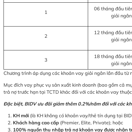
06 tháng đầu tiên
1
giải ngân
12 tháng đầu tiên
2
giải ngân
18 tháng đầu tiên
3
giải ngân
Chương trình áp dụng các khoản vay giải ngân lần đầu từ
Mục đích vay phục vụ sản xuất kinh doanh (bao gồm cả mục
trả nợ trước hạn tại TCTD khác đối với các khoản vay thuộc
Đặc biệt, BIDV ưu đãi giảm thêm 0.2%/năm đối với các kh
KH mới
(là KH không có khoản vay/thẻ tín dụng tại BI
Khách hàng cao cấp
(Premier, Elite, Private); hoặc
100% nguồn thu nhập trả nợ khoản vay được nhận tr