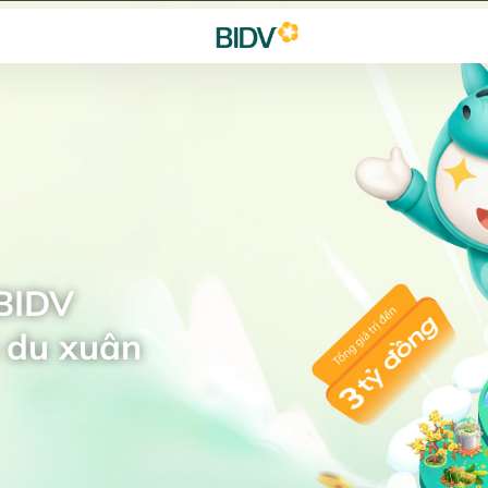
 BIDV
 du xuân