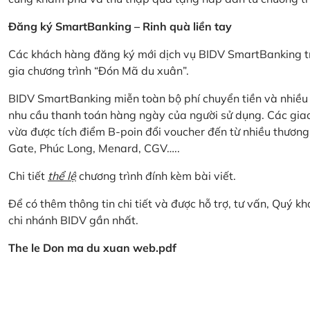
Đăng ký SmartBanking – Rinh quà liền tay
Các khách hàng đăng ký mới dịch vụ BIDV SmartBanking tr
gia chương trình “Đón Mã du xuân”.
BIDV SmartBanking miễn toàn bộ phí chuyển tiền và nhiều lo
nhu cầu thanh toán hàng ngày của người sử dụng. Các giao
vừa được tích điểm B-poin đổi voucher đến từ nhiều thương
Gate, Phúc Long, Menard, CGV…..
Chi tiết
thể lệ
chương trình đính kèm bài viết.
Để có thêm thông tin chi tiết và được hỗ trợ, tư vấn, Quý 
chi nhánh BIDV gần nhất.
The le Don ma du xuan web.pdf