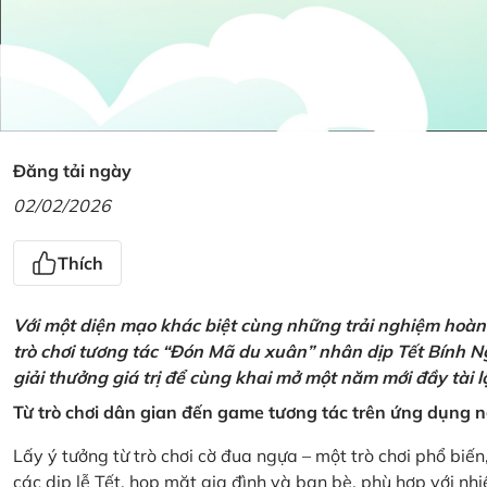
Đăng tải ngày
02/02/2026
Thích
Với một diện mạo khác biệt cùng những trải nghiệm hoàn t
trò chơi tương tác “Đón Mã du xuân” nhân dịp Tết Bính 
giải thưởng giá trị để cùng khai mở một năm mới đầy tài 
Từ trò chơi dân gian đến game tương tác trên ứng dụng
Lấy ý tưởng từ trò chơi cờ đua ngựa – một trò chơi phổ biến
các dịp lễ Tết, họp mặt gia đình và bạn bè, phù hợp với nh