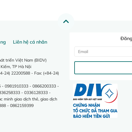
Đăng 
ang
Liên hệ cá nhân
t triển Việt Nam (BIDV)
 Kiếm, TP Hà Nội
4-24) 22200588 - Fax: (+84-24)
 - 0981910333 - 0866200333 -
0336258333 - 0336128333 -
minh giao dịch thẻ, giao dịch
388 - 0862159399