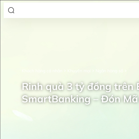
Khách hàng cá nhân
Khuyến mại
Ngân hàng số
Rinh quà 3 tỷ đồng trên
SmartBanking – Đón Mã