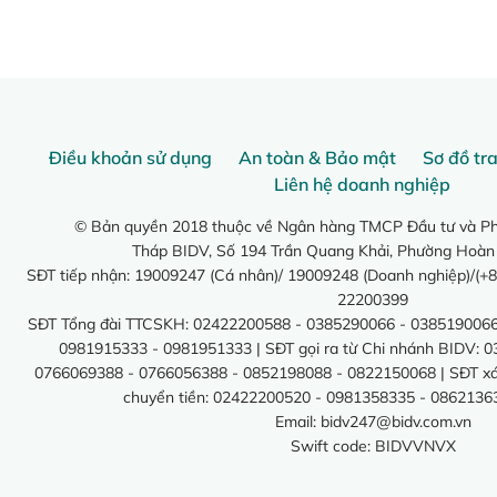
Điều khoản sử dụng
An toàn & Bảo mật
Sơ đồ tr
Liên hệ doanh nghiệp
© Bản quyền 2018 thuộc về Ngân hàng TMCP Đầu tư và Phá
Tháp BIDV, Số 194 Trần Quang Khải, Phường Hoàn
SĐT tiếp nhận: 19009247 (Cá nhân)/ 19009248 (Doanh nghiệp)/(+8
22200399
SĐT Tổng đài TTCSKH: 02422200588 - 0385290066 - 0385190066
0981915333 - 0981951333 | SĐT gọi ra từ Chi nhánh BIDV: 
0766069388 - 0766056388 - 0852198088 - 0822150068 | SĐT xác 
chuyển tiền: 02422200520 - 0981358335 - 0862136
Email:
bidv247@bidv.com.vn
Swift code: BIDVVNVX