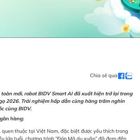
Chia sẻ qua
oàn mới, robot BIDV Smart AI đã xuất hiện trở lại trong
Ngọ 2026. Trải nghiệm hấp dẫn cùng hàng trăm nghìn
lộc cùng BIDV.
 ngân hàng:
, quen thuộc tại Việt Nam, đặc biệt được yêu thích trong
iều lứa tuổi, chương trình “Đón Mã du xuân” đã đem đến