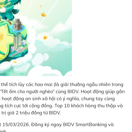
thể tích lũy các hoa mai (là giải thưởng ngẫu nhiên trong
i “Tết ấm cho người nghèo” cùng BIDV. Hoạt động giúp gắn
hoạt động an sinh xã hội có ý nghĩa, chung tay cùng
ống tích cực tới cộng đồng. Top 10 khách hàng thu thập và
trị giá 2 triệu đồng từ BIDV.
hết 15/03/2026. Đăng ký ngay BIDV SmartBanking và
ình.