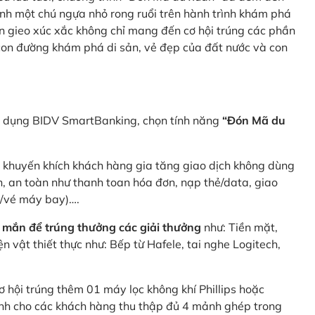
nh một chú ngựa nhỏ rong ruổi trên hành trình khám phá
n gieo xúc xắc không chỉ mang đến cơ hội trúng các phần
 con đường khám phá di sản, vẻ đẹp của đất nước và con
ng dụng BIDV SmartBanking, chọn tính năng
“Đón Mã du
p khuyến khích khách hàng gia tăng giao dịch không dùng
h, an toàn như thanh toan hóa đơn, nạp thẻ/data, giao
e/vé máy bay)….
 mắn để trúng thưởng các giải thưởng
như: Tiền mặt,
 vật thiết thực như: Bếp từ Hafele, tai nghe Logitech,
ơ hội trúng thêm 01 máy lọc không khí Phillips hoặc
dành cho các khách hàng thu thập đủ 4 mảnh ghép trong