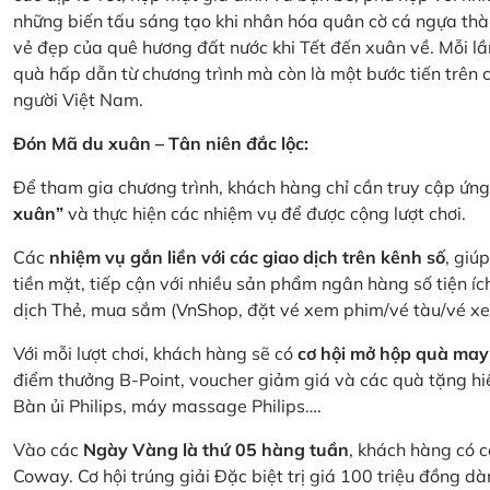
những biến tấu sáng tạo khi nhân hóa quân cờ cá ngựa thà
vẻ đẹp của quê hương đất nước khi Tết đến xuân về. Mỗi lầ
quà hấp dẫn từ chương trình mà còn là một bước tiến trên
người Việt Nam.
Đón Mã du xuân – Tân niên đắc lộc:
Để tham gia chương trình, khách hàng chỉ cần truy cập ứ
xuân”
và thực hiện các nhiệm vụ để được cộng lượt chơi.
Các
nhiệm vụ gắn liền với các giao dịch trên kênh số
, giú
tiền mặt, tiếp cận với nhiều sản phẩm ngân hàng số tiện íc
dịch Thẻ, mua sắm (VnShop, đặt vé xem phim/vé tàu/vé x
Với mỗi lượt chơi, khách hàng sẽ có
cơ hội mở hộp quà may
điểm thưởng B-Point, voucher giảm giá và các quà tặng hiện
Bàn ủi Philips, máy massage Philips….
Vào các
Ngày Vàng là thứ 05 hàng tuần
, khách hàng có c
Coway. Cơ hội trúng giải Đặc biệt trị giá 100 triệu đồng 