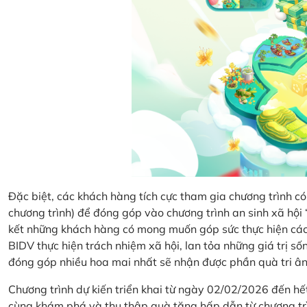
Đặc biệt, các khách hàng tích cực tham gia chương trình có 
chương trình) để đóng góp vào chương trình an sinh xã hộ
kết những khách hàng có mong muốn góp sức thực hiện các 
BIDV thực hiện trách nhiệm xã hội, lan tỏa những giá trị s
đóng góp nhiều hoa mai nhất sẽ nhận được phần quà tri ân 
Chương trình dự kiến triển khai từ ngày 02/02/2026 đến 
cùng khám phá và thu thập quà tặng hấp dẫn từ chương tr