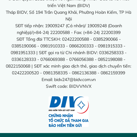
triển Việt Nam (BIDV)
Tháp BIDV, Số 194 Trần Quang Khải, Phường Hoàn Kiếm, TP Hà
Nội
SĐT tiếp nhận: 19009247 (Cá nhân)/ 19009248 (Doanh
nghiệp)/(+84-24) 22200588 - Fax: (+84-24) 22200399
SĐT Tổng đài TTCSKH: 02422200588 - 0385290066 -
0385190066 - 0981910333 - 0866200333 - 0981915333 -
0981951333 | SĐT gọi ra từ Chi nhánh BIDV: 0336258333 -
0336128333 - 0766069388 - 0766056388 - 0852198088 -
0822150068 | SĐT xác minh giao dịch thẻ, giao dịch chuyển tiền:
02422200520 - 0981358335 - 0862136388 - 0862159399
Email:
bidv247@bidv.com.vn
Swift code: BIDVVNVX