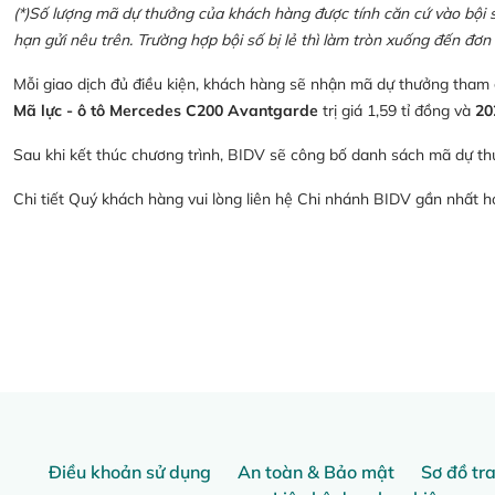
(*)Số lượng mã dự thưởng của khách hàng được tính căn cứ vào bội số 
hạn gửi nêu trên. Trường hợp bội số bị lẻ thì làm tròn xuống đến đơn 
Mỗi giao dịch đủ điều kiện, khách hàng sẽ nhận mã dự thưởng tham
Mã lực - ô tô Mercedes C200 Avantgarde
trị giá 1,59 tỉ đồng và
20
Sau khi kết thúc chương trình, BIDV sẽ công bố danh sách mã dự th
Chi tiết Quý khách hàng vui lòng liên hệ Chi nhánh BIDV gần nhất 
Điều khoản sử dụng
An toàn & Bảo mật
Sơ đồ tr