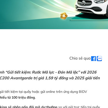
Chia sẻ qua
h “Gửi tiết kiệm: Rước Mã lực - Đón Mã lộc” với 2026
C200 Avantgarde trị giá 1,59 tỷ đồng và 2025 giải tiền
ửi tiết kiệm tại quầy hoặc gửi online trên ứng dụng BIDV
thiểu từ 100 triệu đồng
.
nking sẽ nhận gấp đôi mã dự thưởng
so với gửi trực tiếp tại quầy,