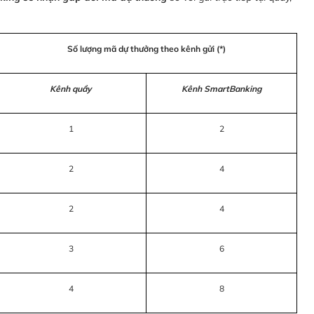
Số lượng mã dự thưởng theo kênh gửi (*)
Kênh quầy
Kênh SmartBanking
1
2
2
4
2
4
3
6
4
8