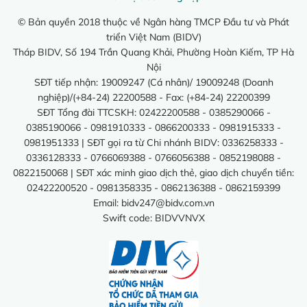
© Bản quyền 2018 thuộc về Ngân hàng TMCP Đầu tư và Phát
triển Việt Nam (BIDV)
Tháp BIDV, Số 194 Trần Quang Khải, Phường Hoàn Kiếm, TP Hà
Nội
SĐT tiếp nhận: 19009247 (Cá nhân)/ 19009248 (Doanh
nghiệp)/(+84-24) 22200588 - Fax: (+84-24) 22200399
SĐT Tổng đài TTCSKH: 02422200588 - 0385290066 -
0385190066 - 0981910333 - 0866200333 - 0981915333 -
0981951333 | SĐT gọi ra từ Chi nhánh BIDV: 0336258333 -
0336128333 - 0766069388 - 0766056388 - 0852198088 -
0822150068 | SĐT xác minh giao dịch thẻ, giao dịch chuyển tiền:
02422200520 - 0981358335 - 0862136388 - 0862159399
Email:
bidv247@bidv.com.vn
Swift code: BIDVVNVX