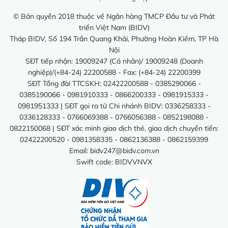
© Bản quyền 2018 thuộc về Ngân hàng TMCP Đầu tư và Phát
triển Việt Nam (BIDV)
Tháp BIDV, Số 194 Trần Quang Khải, Phường Hoàn Kiếm, TP Hà
Nội
SĐT tiếp nhận: 19009247 (Cá nhân)/ 19009248 (Doanh
nghiệp)/(+84-24) 22200588 - Fax: (+84-24) 22200399
SĐT Tổng đài TTCSKH: 02422200588 - 0385290066 -
0385190066 - 0981910333 - 0866200333 - 0981915333 -
0981951333 | SĐT gọi ra từ Chi nhánh BIDV: 0336258333 -
0336128333 - 0766069388 - 0766056388 - 0852198088 -
0822150068 | SĐT xác minh giao dịch thẻ, giao dịch chuyển tiền:
02422200520 - 0981358335 - 0862136388 - 0862159399
Email:
bidv247@bidv.com.vn
Swift code: BIDVVNVX