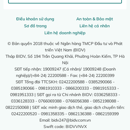
Điều khoản sử dụng
An toàn & Bảo mật
Sơ đồ trang
Liên hệ cá nhân
Liên hệ doanh nghiệp
© Bản quyền 2018 thuộc về Ngân hàng TMCP Đầu tư và Phát
triển Việt Nam (BIDV)
Tháp BIDV, Số 194 Trần Quang Khải, Phường Hoàn Kiếm, TP Hà
Nội
SĐT tiếp nhận: 19009247 (Cá nhân)/ 19009248 (Doanh
nghiệp)/(+84-24) 22200588 - Fax: (+84-24) 22200399
SĐT Tổng đài TTCSKH: 02422200588 - 0385290066 -
0385190066 - 0981910333 - 0866200333 - 0981915333 -
0981951333 | SĐT gọi ra từ Chi nhánh BIDV: 0336258333 -
0336128333 - 0766069388 - 0766056388 - 0852198088 -
0822150068 | SĐT xác minh giao dịch thẻ, giao dịch chuyển tiền:
02422200520 - 0981358335 - 0862136388 - 0862159399
Email:
bidv247@bidv.com.vn
Swift code: BIDVVNVX