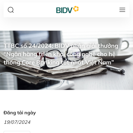
TTBC số 24/2024: BIDV nhận giải thưởng
“Ngân hàng triển khai công nghệ cho hệ
thống Core Banking tốt nhất Việt Nam”
Đăng tải ngày
19/07/2024