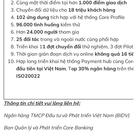
Cùng một thời điểm tại hơn
1.000 điểm giao dịch
Chuyển đổi dữ liệu cho
18 triệu khách hàng
102 ứng dụng
tích hợp với hệ thống Core Profile
96.000 tình huống
kiểm thử
Hơn
24.000 người
tham gia
25 đối tác
trong và ngoài nước cùng phối hợp
Triển khai 1
1 đợt chuyển đổi
thử nghiệm, 3 đợt Pilot 
Thời gian gián đoạn dịch vụ online
không quá 16 tiế
Hợp long triển khai hệ thống Payment hub cùng Core 
đầu tiên tại Việt Nam
, T
op 30% ngân hàng
trên thế 
ISO20022
Thông tin chi tiết vui lòng liên hệ:
Ngân hàng TMCP Đầu tư và Phát triển Việt Nam (BIDV)
Ban Quản lý và Phát triển Core Banking