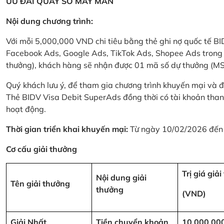
ƯU ĐÃI QUAY SỐ MAY MẮN
Nội dung chương trình:
Với mỗi 5,000,000 VND chi tiêu bằng thẻ ghi nợ quốc tế
Facebook Ads, Google Ads, TikTok Ads, Shopee Ads trong thời
thưởng), khách hàng sẽ nhận được 01 mã số dự thưởng (M
Quý khách lưu ý, để tham gia chương trình khuyến mại và đ
Thẻ BIDV Visa Debit SuperAds đồng thời có tài khoản tha
hoạt động.
Thời gian triển khai khuyến mại:
Từ ngày 10/02/2026 đến
Cơ cấu giải thưởng
Trị giá giả
Nội dung giải
Tên giải thưởng
thưởng
(VND)
Giải Nhất
Tiền chuyển khoản
10,000,00