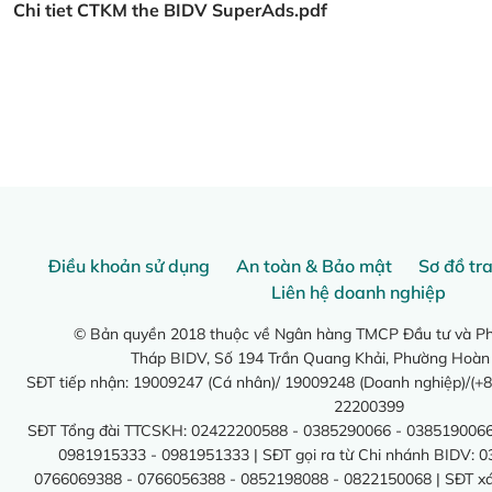
Chi tiet CTKM the BIDV SuperAds.pdf
Điều khoản sử dụng
An toàn & Bảo mật
Sơ đồ tr
Liên hệ doanh nghiệp
© Bản quyền 2018 thuộc về Ngân hàng TMCP Đầu tư và Phá
Tháp BIDV, Số 194 Trần Quang Khải, Phường Hoàn
SĐT tiếp nhận: 19009247 (Cá nhân)/ 19009248 (Doanh nghiệp)/(+8
22200399
SĐT Tổng đài TTCSKH: 02422200588 - 0385290066 - 0385190066
0981915333 - 0981951333 | SĐT gọi ra từ Chi nhánh BIDV: 
0766069388 - 0766056388 - 0852198088 - 0822150068 | SĐT xác 