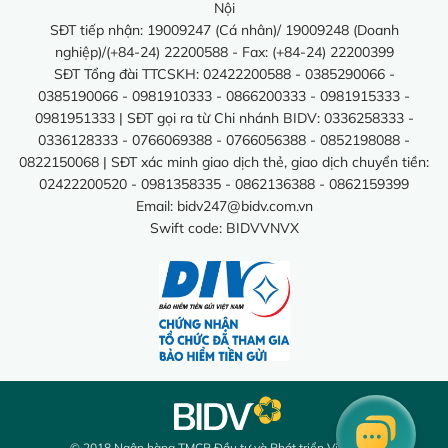
Nội
SĐT tiếp nhận: 19009247 (Cá nhân)/ 19009248 (Doanh
nghiệp)/(+84-24) 22200588 - Fax: (+84-24) 22200399
SĐT Tổng đài TTCSKH: 02422200588 - 0385290066 -
0385190066 - 0981910333 - 0866200333 - 0981915333 -
0981951333 | SĐT gọi ra từ Chi nhánh BIDV: 0336258333 -
0336128333 - 0766069388 - 0766056388 - 0852198088 -
0822150068 | SĐT xác minh giao dịch thẻ, giao dịch chuyển tiền:
02422200520 - 0981358335 - 0862136388 - 0862159399
Email:
bidv247@bidv.com.vn
Swift code: BIDVVNVX
© 2018 Ngân hàng TMCP Đầu tư và Phát triển Việt Nam