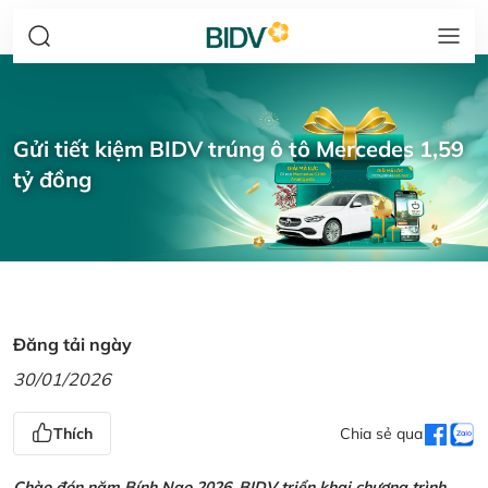
Gửi tiết kiệm BIDV trúng ô tô Mercedes 1,59
tỷ đồng
Đăng tải ngày
30/01/2026
Thích
Chia sẻ qua
Chào đón năm Bính Ngọ 2026, BIDV triển khai chương trình