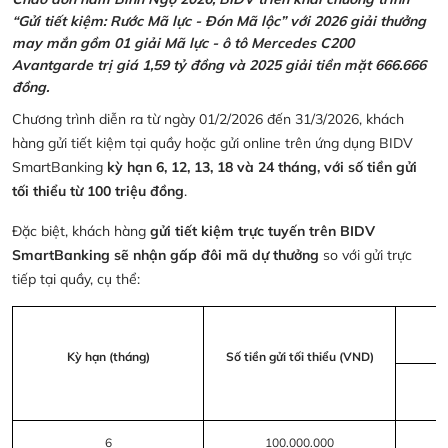
“Gửi tiết kiệm: Rước Mã lực - Đón Mã lộc” với 2026 giải thưởng
may mắn gồm 01 giải Mã lực - ô tô Mercedes C200
Avantgarde trị giá 1,59 tỷ đồng và 2025 giải tiền mặt 666.666
đồng.
Chương trình diễn ra từ ngày 01/2/2026 đến 31/3/2026, khách
hàng gửi tiết kiệm tại quầy hoặc gửi online trên ứng dụng BIDV
SmartBanking
kỳ hạn 6, 12, 13, 18 và 24 tháng, với số tiền gửi
tối thiểu từ 100 triệu đồng
.
Đặc biệt, khách hàng
gửi tiết kiệm trực tuyến trên BIDV
SmartBanking sẽ nhận gấp đôi mã dự thưởng
so với gửi trực
tiếp tại quầy, cụ thể:
Kỳ hạn (tháng)
Số tiền gửi tối thiểu (VND)
6
100.000.000