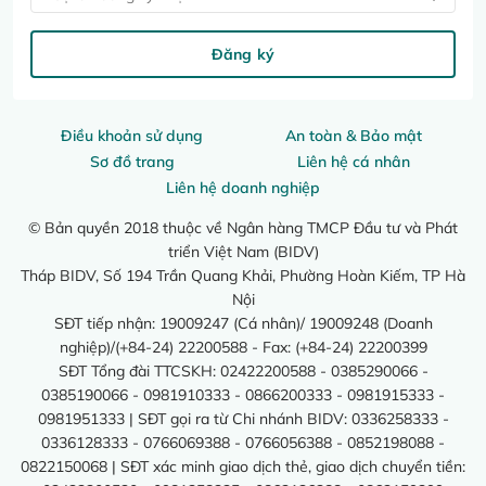
Đăng ký
Điều khoản sử dụng
An toàn & Bảo mật
Sơ đồ trang
Liên hệ cá nhân
Liên hệ doanh nghiệp
© Bản quyền 2018 thuộc về Ngân hàng TMCP Đầu tư và Phát
triển Việt Nam (BIDV)
Tháp BIDV, Số 194 Trần Quang Khải, Phường Hoàn Kiếm, TP Hà
Nội
SĐT tiếp nhận: 19009247 (Cá nhân)/ 19009248 (Doanh
nghiệp)/(+84-24) 22200588 - Fax: (+84-24) 22200399
SĐT Tổng đài TTCSKH: 02422200588 - 0385290066 -
0385190066 - 0981910333 - 0866200333 - 0981915333 -
0981951333 | SĐT gọi ra từ Chi nhánh BIDV: 0336258333 -
0336128333 - 0766069388 - 0766056388 - 0852198088 -
0822150068 | SĐT xác minh giao dịch thẻ, giao dịch chuyển tiền: