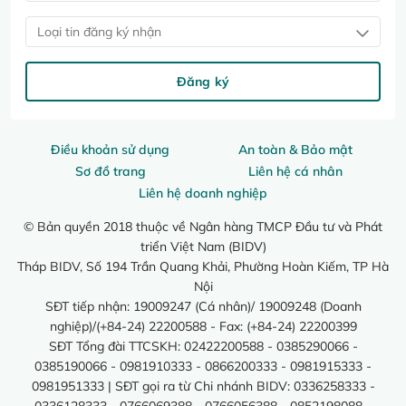
Loại tin đăng ký nhận
Đăng ký
Điều khoản sử dụng
An toàn & Bảo mật
Sơ đồ trang
Liên hệ cá nhân
Liên hệ doanh nghiệp
© Bản quyền 2018 thuộc về Ngân hàng TMCP Đầu tư và Phát
triển Việt Nam (BIDV)
Tháp BIDV, Số 194 Trần Quang Khải, Phường Hoàn Kiếm, TP Hà
Nội
SĐT tiếp nhận: 19009247 (Cá nhân)/ 19009248 (Doanh
nghiệp)/(+84-24) 22200588 - Fax: (+84-24) 22200399
SĐT Tổng đài TTCSKH: 02422200588 - 0385290066 -
0385190066 - 0981910333 - 0866200333 - 0981915333 -
0981951333 | SĐT gọi ra từ Chi nhánh BIDV: 0336258333 -
0336128333 - 0766069388 - 0766056388 - 0852198088 -