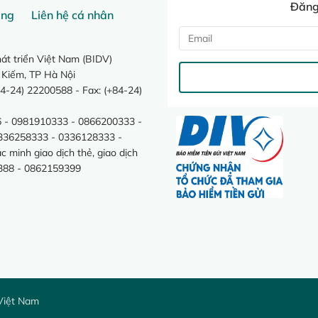
Đăng 
ang
Liên hệ cá nhân
t triển Việt Nam (BIDV)
 Kiếm, TP Hà Nội
4-24) 22200588 - Fax: (+84-24)
 - 0981910333 - 0866200333 -
0336258333 - 0336128333 -
minh giao dịch thẻ, giao dịch
388 - 0862159399
Việt Nam