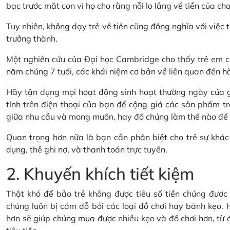
bạc trước mặt con vì họ cho rằng nỗi lo lắng về tiền của cha
Tuy nhiên, không dạy trẻ về tiền cũng đồng nghĩa với việc t
trưởng thành.
Một nghiên cứu của Đại học Cambridge cho thấy trẻ em có
năm chúng 7 tuổi, các khái niệm cơ bản về liên quan đến hành
Hãy tận dụng mọi hoạt động sinh hoạt thường ngày của gi
tính trên điện thoại của bạn để cộng giá các sản phẩm tr
giữa nhu cầu và mong muốn, hay đố chúng làm thế nào để ti
Quan trọng hơn nữa là bạn cần phân biệt cho trẻ sự khác 
dụng, thẻ ghi nợ, và thanh toán trực tuyến.
2. Khuyến khích tiết kiệm
Thật khó để bảo trẻ không được tiêu số tiền chúng được t
chúng luôn bị cám dỗ bởi các loại đồ chơi hay bánh kẹo. H
hơn sẽ giúp chúng mua được nhiều kẹo và đồ chơi hơn, từ đó