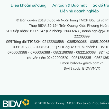
Điều khoản sử dụng
An toàn & Bảo mật
Sơ đồ tr
Liên hệ doanh nghiệp
© Bản quyền 2018 thuộc về Ngân hàng TMCP Đầu tư và Phá
Tháp BIDV, Số 194 Trần Quang Khải, Phường Hoàn
SĐT tiếp nhận: 19009247 (Cá nhân)/ 19009248 (Doanh nghiệp)/(+8
22200399
SĐT Tổng đài TTCSKH: 02422200588 - 0385290066 - 0385190066
0981915333 - 0981951333 | SĐT gọi ra từ Chi nhánh BIDV: 
0766069388 - 0766056388 - 0852198088 - 0822150068 | SĐT xác 
chuyển tiền: 02422200520 - 0981358335 - 0862136
Email:
bidv247@bidv.com.vn
Swift code: BIDVVNVX
© 2018 Ngân hàng TMCP Đầu tư và Phát triển 