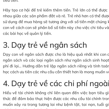
tiêu tiền.
Hãy tạo cơ hội để trẻ kiếm thêm tiền. Trẻ lớn có thể đượ
nhau giữa các sản phẩm đắt và rẻ. Trẻ nhỏ hơn có thể đượ
sử dụng để mua hàng sẽ tương ứng với số tiền mặt chúng 
con về cách con sẽ phân bổ số tiền này cho việc chi tiêu và 
các bài học về quản lý tiền.
3. Dạy trẻ về ngân sách
Dạy con về ngân sách được cho là hiệu quả nhất khi con c
ngân sách và các loại ngân sách như ngân sách sinh hoạt 
phí đi lại… Hướng dẫn trẻ lập ngân sách riêng và tính toán
học cách ưu tiên các nhu cầu cần thiết hơn là mong muốn v
4. Dạy trẻ về các chi phí ng
Hiểu về tài chính không chỉ liên quan đến việc bạn tiêu 
thức để đảm bảo thực hiện được các nhu cầu tài chính tron
muốn xảy ra trong tương lai như bệnh tật, tai nạn, tuổi gi