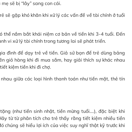
 mẹ sẽ bị “lây” sang con cái.
rẻ sẽ gặp khó khăn khi xử lý các vấn đề về tài chính ở tuổi
 thể nắm bắt khái niệm cơ bản về tiền khi 3-4 tuổi. Đến
 vi xử lý tài chính trong tương lai sẽ phát triển.
a đình để dạy trẻ về tiền. Giả sử bạn để trẻ dùng bảng
ên giỏ hàng khi đi mua sắm, hay giải thích sự khác nhau
ết kiệm tiền khi đi chợ.
nhau giữa các loại hình thanh toán như tiền mặt, thẻ tín
ặng (như tiền sinh nhật, tiền mừng tuổi….), đặc biệt khi
ãy từ từ phân tích cho trẻ thấy rằng tiết kiệm nhiều tiền
 chúng sẽ hiểu lợi ích của việc suy nghĩ thật kỹ trước khi