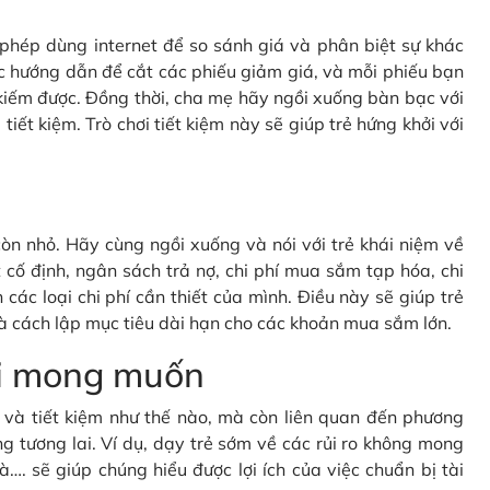
c phép dùng internet để so sánh giá và phân biệt sự khác
c hướng dẫn để cắt các phiếu giảm giá, và mỗi phiếu bạn
kiếm được. Đồng thời, cha mẹ hãy ngồi xuống bàn bạc với
tiết kiệm. Trò chơi tiết kiệm này sẽ giúp trẻ hứng khởi với
òn nhỏ. Hãy cùng ngồi xuống và nói với trẻ khái niệm về
cố định, ngân sách trả nợ, chi phí mua sắm tạp hóa, chi
 các loại chi phí cần thiết của mình. Điều này sẽ giúp trẻ
à cách lập mục tiêu dài hạn cho các khoản mua sắm lớn.
oài mong muốn
gì và tiết kiệm như thế nào, mà còn liên quan đến phương
g tương lai. Ví dụ, dạy trẻ sớm về các rủi ro không mong
à…. sẽ giúp chúng hiểu được lợi ích của việc chuẩn bị tài