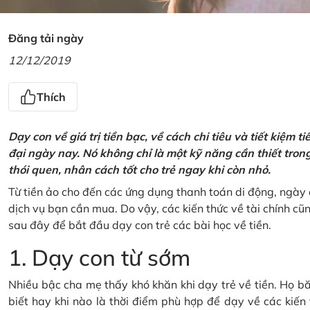
Đăng tải ngày
12/12/2019
Thích
Dạy con về giá trị tiền bạc, về cách chi tiêu và tiết kiệm 
đại ngày nay. Nó không chỉ là một kỹ năng cần thiết tro
thói quen, nhân cách tốt cho trẻ ngay khi còn nhỏ.
Từ tiền ảo cho đến các ứng dụng thanh toán di động, ngày 
dịch vụ bạn cần mua. Do vậy, các kiến thức về tài chính c
sau đây để bắt đầu dạy con trẻ các bài học về tiền.
1. Dạy con từ sớm
Nhiều bậc cha mẹ thấy khó khăn khi dạy trẻ về tiền. Họ bă
biết hay khi nào là thời điểm phù hợp để dạy về các kiến