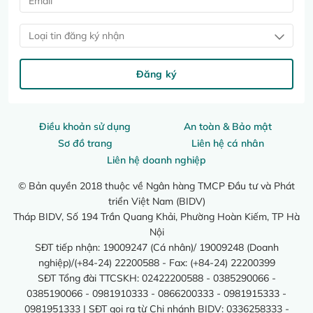
Loại tin đăng ký nhận
Đăng ký
Điều khoản sử dụng
An toàn & Bảo mật
Sơ đồ trang
Liên hệ cá nhân
Liên hệ doanh nghiệp
© Bản quyền 2018 thuộc về Ngân hàng TMCP Đầu tư và Phát
triển Việt Nam (BIDV)
Tháp BIDV, Số 194 Trần Quang Khải, Phường Hoàn Kiếm, TP Hà
Nội
SĐT tiếp nhận: 19009247 (Cá nhân)/ 19009248 (Doanh
nghiệp)/(+84-24) 22200588 - Fax: (+84-24) 22200399
SĐT Tổng đài TTCSKH: 02422200588 - 0385290066 -
0385190066 - 0981910333 - 0866200333 - 0981915333 -
0981951333 | SĐT gọi ra từ Chi nhánh BIDV: 0336258333 -