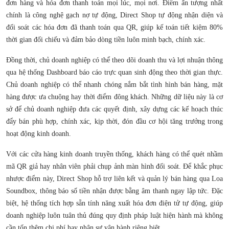
đơn hàng và hóa đơn thanh toán mọi lúc, mọi nơi. Điểm ấn tượng nhất
chính là công nghệ gạch nợ tự động, Direct Shop tự động nhận diện và
đối soát các hóa đơn đã thanh toán qua QR, giúp kế toán tiết kiệm 80%
thời gian đối chiếu và đảm bảo dòng tiền luôn minh bạch, chính xác.
Đồng thời, chủ doanh nghiệp có thể theo dõi doanh thu và lợi nhuận thông
qua hệ thống Dashboard báo cáo trực quan sinh động theo thời gian thực.
Chủ doanh nghiệp có thể nhanh chóng nắm bắt tình hình bán hàng, mặt
hàng được ưa chuộng hay thời điểm đông khách. Những dữ liệu này là cơ
sở để chủ doanh nghiệp đưa các quyết định, xây dựng các kế hoạch thúc
đẩy bán phù hợp, chính xác, kịp thời, đón đầu cơ hội tăng trưởng trong
hoạt động kinh doanh.
Với các cửa hàng kinh doanh truyền thống, khách hàng có thể quét nhầm
mã QR giả hay nhân viên phải chụp ảnh màn hình đối soát. Để khắc phục
nhược điểm này, Direct Shop hỗ trợ liên kết và quản lý bán hàng qua Loa
Soundbox, thông báo số tiền nhận được bằng âm thanh ngay lập tức. Đặc
biệt, hệ thống tích hợp sẵn tính năng xuất hóa đơn điện tử tự động, giúp
doanh nghiệp luôn tuân thủ đúng quy định pháp luật hiện hành mà không
cần tốn thêm chi phí hay nhân sự vận hành riêng biệt.