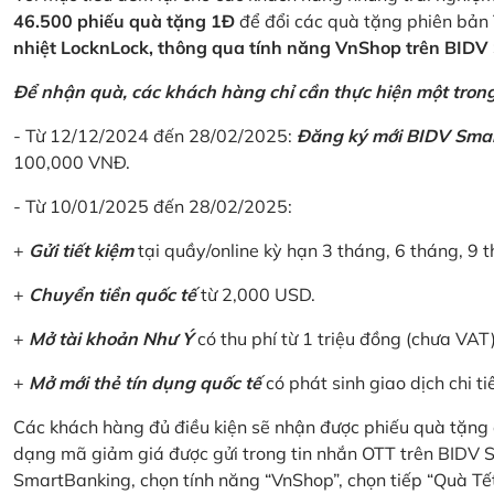
46.500 phiếu quà tặng 1Đ
để đổi các quà tặng phiên bản 
nhiệt LocknLock, thông qua tính năng VnShop trên BID
Để nhận quà, các khách hàng chỉ cần thực hiện một trong 
- Từ 12/12/2024 đến 28/02/2025:
Đăng ký mới BIDV Sma
100,000 VNĐ.
- Từ 10/01/2025 đến 28/02/2025:
+
Gửi tiết kiệm
tại quầy/online kỳ hạn 3 tháng, 6 tháng, 9 t
+
Chuyển tiền quốc tế
từ 2,000 USD.
+
Mở tài khoản Như Ý
có thu phí từ 1 triệu đồng (chưa VAT
+
Mở mới thẻ tín dụng quốc tế
có phát sinh giao dịch chi ti
Các khách hàng đủ điều kiện sẽ nhận được phiếu quà tặng 
dạng mã giảm giá được gửi trong tin nhắn OTT trên BIDV
SmartBanking, chọn tính năng “VnShop”, chọn tiếp “Quà Tế