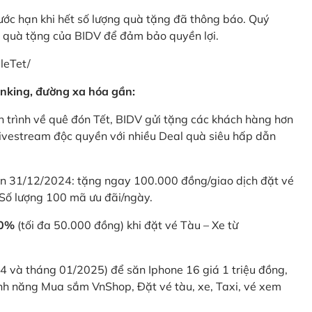
rước hạn khi hết số lượng quà tặng đã thông báo. Quý
u quà tặng của BIDV để đảm bảo quyền lợi.
leTet/
nking, đường xa hóa gần:
 trình về quê đón Tết, BIDV gửi tặng các khách hàng hơn
ivestream độc quyền với nhiều Deal quà siêu hấp dẫn
 31/12/2024: tặng ngay 100.000 đồng/giao dịch đặt vé
Số lượng 100 mã ưu đãi/ngày.
20%
(tối đa 50.000 đồng) khi đặt vé Tàu – Xe từ
4 và tháng 01/2025) để săn Iphone 16 giá 1 triệu đồng,
nh năng Mua sắm VnShop, Đặt vé tàu, xe, Taxi, vé xem