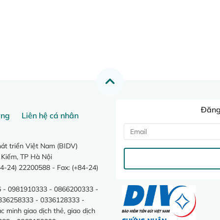
Đăng 
ang
Liên hệ cá nhân
t triển Việt Nam (BIDV)
 Kiếm, TP Hà Nội
4-24) 22200588 - Fax: (+84-24)
 - 0981910333 - 0866200333 -
0336258333 - 0336128333 -
minh giao dịch thẻ, giao dịch