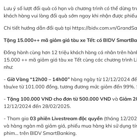
Lưu ý số lượt đổi quà có hạn và chương trình có thể dừng t
khách hàng vui lòng đổi quà sớm ngay khi nhận được phiế
Chi tiết hướng dẫn đổi quà tại
https://bidv.com.vn/GrandSa
Tặng 15.000++ mã giảm giá tàu xe Tết: có BIDV SmartBa
Đồng hành cùng hơn 12 triệu khách hàng cá nhân trên hành
15.000 ++ mã giảm giá tàu xe Tết cùng các chương trình L
như:
-
Giờ Vàng “12h00 – 14h00”
hàng ngày từ 12/12/2024 đến
tàu/xe từ 101.000 đồng, tương đương mức giảm đến 99%. 
-
Tặng 100.000 VND cho đơn từ 500.000 VND
và
Giảm 
12/12/2024 đến 28/02/2025.
- Tham gia
03 phiên Livestream độc quyền
(tháng 12/202
và hàng ngàn mã giảm giá, phiếu mua hàng khi sử dụng tí
phim… trên BIDV SmartBanking.