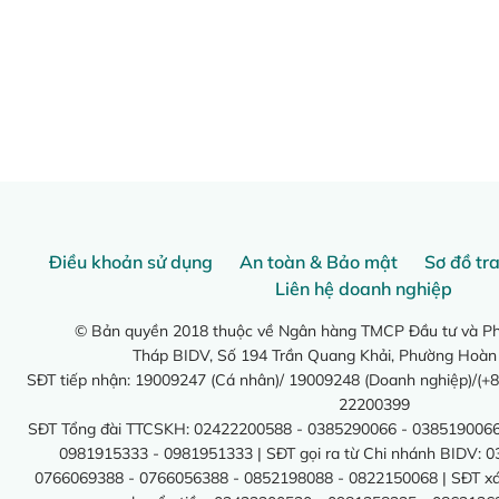
Điều khoản sử dụng
An toàn & Bảo mật
Sơ đồ tr
Liên hệ doanh nghiệp
© Bản quyền 2018 thuộc về Ngân hàng TMCP Đầu tư và Phá
Tháp BIDV, Số 194 Trần Quang Khải, Phường Hoàn
SĐT tiếp nhận: 19009247 (Cá nhân)/ 19009248 (Doanh nghiệp)/(+8
22200399
SĐT Tổng đài TTCSKH: 02422200588 - 0385290066 - 0385190066
0981915333 - 0981951333 | SĐT gọi ra từ Chi nhánh BIDV: 
0766069388 - 0766056388 - 0852198088 - 0822150068 | SĐT xác 