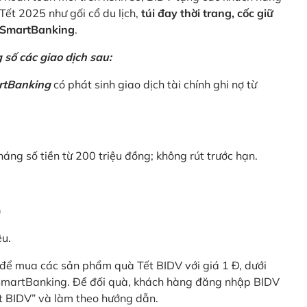
Tết 2025 như gối cổ du lịch,
túi đay thời trang, cốc giữ
V SmartBanking
.
số các giao dịch sau:
rtBanking
có phát sinh giao dịch tài chính ghi nợ từ
háng số tiền từ 200 triệu đồng; không rút trước hạn.
)
êu.
để mua các sản phẩm quà Tết BIDV với giá 1 Đ, dưới
 SmartBanking. Để đối quà, khách hàng đăng nhập BIDV
t BIDV” và làm theo hướng dẫn.