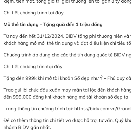
kiệm, tiền mặt, tổng giá trị giải thưởng lên tới gần 8 tỷ đồn
Chi tiết chương trình
tại đây
Mở thẻ tín dụng – Tặng quà đến 1 triệu đồng
Từ nay đến hết 31/12/2024, BIDV tặng phí thường niên và t
khách hàng mở mới thẻ tín dụng và đạt điều kiện chi tiêu tố
Chương trình áp dụng cho các thẻ tín dụng quốc tế BIDV n
Chi tiết chương trình
tại đây
Tặng đến 999k khi mở tài khoản Số đẹp như Ý – Phú quý c
Trao gửi lời chúc đầu xuân may mắn tài lộc đến khách hà
đến 999.000 đồng khi khách hàng mở tài khoản số đẹp tại
Trang thông tin chương trình tại:
https://bidv.com.vn/Grand
Để có thêm thông tin chi tiết và được hỗ trợ, tư vấn, Quý 
nhánh BIDV gần nhất.