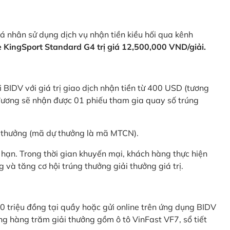
 nhân sử dụng dịch vụ nhận tiền kiều hối qua kênh
KingSport Standard G4 trị giá 12,500,000 VND/giải.
 BIDV với giá trị giao dịch nhận tiền từ 400 USD (tương
ương sẽ nhận được 01 phiếu tham gia quay số trúng
ự thưởng (mã dự thưởng là mã MTCN).
hạn. Trong thời gian khuyến mại, khách hàng thực hiện
và tăng cơ hội trúng thưởng giải thưởng giá trị.
0 triệu đồng tại quầy hoặc gửi online trên ứng dụng BIDV
g hàng trăm giải thưởng gồm ô tô VinFast VF7, sổ tiết