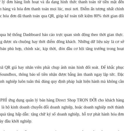
lý đơn hàng linh hoạt và đa dạng hình thức thanh toán từ tiền mặt đến
n hàng và hóa đơn thanh toán mọi lúc, mọi nơi. Điểm ấn tượng nhất chính
c hóa đơn đã thanh toán qua QR, giúp kế toán tiết kiệm 80% thời gian đối
qua hệ thống Dashboard báo cáo trực quan sinh động theo thời gian thực.
ng được ưa chuộng hay thời điểm đông khách. Những dữ liệu này là cơ sở
bán phù hợp, chính xác, kịp thời, đón đầu cơ hội tăng trưởng trong hoạt
mã QR giả hay nhân viên phải chụp ảnh màn hình đối soát. Để khắc phục
 Soundbox, thông báo số tiền nhận được bằng âm thanh ngay lập tức. Đặc
oanh nghiệp luôn tuân thủ đúng quy định pháp luật hiện hành mà không cần
ỄN PHÍ ứng dụng quản lý bán hàng Direct Shop TRỌN ĐỜI cho khách hàng
 là hộ kinh doanh chuyển đổi doanh nghiệp, hoặc doanh nghiệp mới thành
quà tặng hấp dẫn: tặng chữ ký số doanh nghiệp, hỗ trợ phát hành hóa đơn
ày đầu khởi nghiệp.