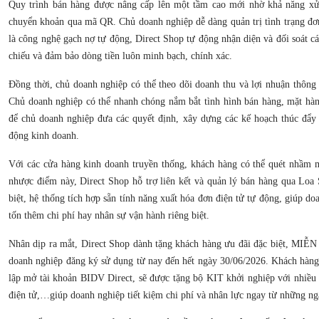
Quy trình bán hàng được nâng cấp lên một tầm cao mới nhờ khả năng xử 
chuyển khoản qua mã QR. Chủ doanh nghiệp dễ dàng quản trị tình trạng đơ
là công nghệ gạch nợ tự động, Direct Shop tự động nhận diện và đối soát cá
chiếu và đảm bảo dòng tiền luôn minh bạch, chính xác.
Đồng thời, chủ doanh nghiệp có thể theo dõi doanh thu và lợi nhuận thông 
Chủ doanh nghiệp có thể nhanh chóng nắm bắt tình hình bán hàng, mặt hà
để chủ doanh nghiệp đưa các quyết định, xây dựng các kế hoạch thúc đẩy 
động kinh doanh.
Với các cửa hàng kinh doanh truyền thống, khách hàng có thể quét nhầm 
nhược điểm này, Direct Shop hỗ trợ liên kết và quản lý bán hàng qua Loa
biệt, hệ thống tích hợp sẵn tính năng xuất hóa đơn điện tử tự động, giúp d
tốn thêm chi phí hay nhân sự vận hành riêng biệt.
Nhân dịp ra mắt, Direct Shop dành tặng khách hàng ưu đãi đặc biệt, MI
doanh nghiệp đăng ký sử dụng từ nay đến hết ngày 30/06/2026. Khách hàng
lập mở tài khoản BIDV Direct, sẽ được tặng bộ KIT khởi nghiệp với nhiều 
điện tử,…giúp doanh nghiệp tiết kiệm chi phí và nhân lực ngay từ những ng