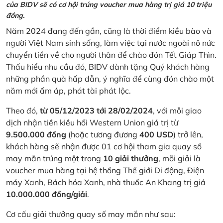
của BIDV sẽ có cơ hội trúng voucher mua hàng trị giá 10 triệu
đồng.
Năm 2024 đang đến gần, cũng là thời điểm kiều bào và
người Việt Nam sinh sống, làm việc tại nước ngoài nô nức
chuyển tiền về cho người thân để chào đón Tết Giáp Thìn.
Thấu hiểu nhu cầu đó, BIDV dành tặng Quý khách hàng
những phần quà hấp dẫn, ý nghĩa để cùng đón chào một
năm mới ấm áp, phát tài phát lộc.
Theo đó,
từ 05/12/2023 tới 28/02/2024
, với mỗi giao
dịch nhận tiền kiều hối Western Union giá trị từ
9.500.000 đồng
(hoặc tương đương
400 USD
) trở lên,
khách hàng sẽ nhận được 01 cơ hội tham gia quay số
may mắn trúng một trong
10 giải thưởng
, mỗi giải là
voucher mua hàng tại hệ thống Thế giới Di động, Điện
máy Xanh, Bách hóa Xanh, nhà thuốc An Khang trị giá
10.000.000 đồng/giải
.
Cơ cấu giải thưởng quay số may mắn như sau: