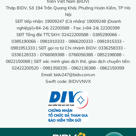
triển Việt Nam (BIDV)
Tháp BIDV, Số 194 Trần Quang Khải, Phường Hoàn Kiếm, TP Hà
Nội
SĐT tiếp nhận: 19009247 (Cá nhân)/ 19009248 (Doanh
nghiệp)/(+84-24) 22200588 - Fax: (+84-24) 22200399
SĐT Tổng đài TTCSKH: 02422200588 - 0385290066 -
0385190066 - 0981910333 - 0866200333 - 0981915333 -
0981951333 | SĐT gọi ra từ Chi nhánh BIDV: 0336258333 -
0336128333 - 0766069388 - 0766056388 - 0852198088 -
0822150068 | SĐT xác minh giao dịch thẻ, giao dịch chuyển tiền:
02422200520 - 0981358335 - 0862136388 - 0862159399
Email:
bidv247@bidv.com.vn
Swift code: BIDVVNVX