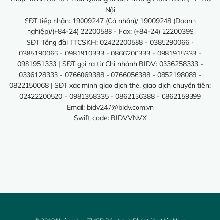
Nội
SĐT tiếp nhận: 19009247 (Cá nhân)/ 19009248 (Doanh
nghiệp)/(+84-24) 22200588 - Fax: (+84-24) 22200399
SĐT Tổng đài TTCSKH: 02422200588 - 0385290066 -
0385190066 - 0981910333 - 0866200333 - 0981915333 -
0981951333 | SĐT gọi ra từ Chi nhánh BIDV: 0336258333 -
0336128333 - 0766069388 - 0766056388 - 0852198088 -
0822150068 | SĐT xác minh giao dịch thẻ, giao dịch chuyển tiền:
02422200520 - 0981358335 - 0862136388 - 0862159399
Email:
bidv247@bidv.com.vn
Swift code: BIDVVNVX