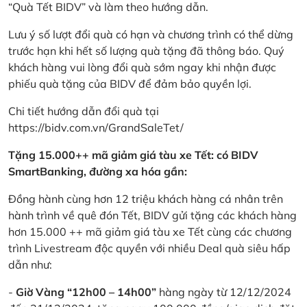
“Quà Tết BIDV” và làm theo hướng dẫn.
Lưu ý số lượt đổi quà có hạn và chương trình có thể dừng
trước hạn khi hết số lượng quà tặng đã thông báo. Quý
khách hàng vui lòng đổi quà sớm ngay khi nhận được
phiếu quà tặng của BIDV để đảm bảo quyền lợi.
Chi tiết hướng dẫn đổi quà tại
https://bidv.com.vn/GrandSaleTet/
Tặng 15.000++ mã giảm giá tàu xe Tết: có BIDV
SmartBanking, đường xa hóa gần:
Đồng hành cùng hơn 12 triệu khách hàng cá nhân trên
hành trình về quê đón Tết, BIDV gửi tặng các khách hàng
hơn 15.000 ++ mã giảm giá tàu xe Tết cùng các chương
trình Livestream độc quyền với nhiều Deal quà siêu hấp
dẫn như:
-
Giờ Vàng “12h00 – 14h00”
hàng ngày từ 12/12/2024