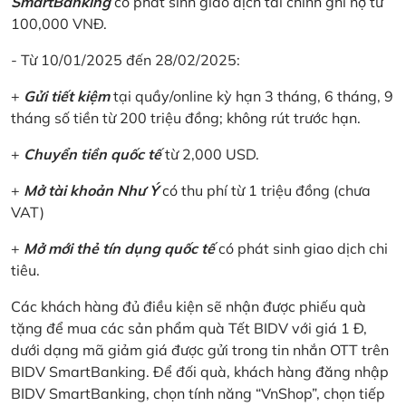
SmartBanking
có phát sinh giao dịch tài chính ghi nợ từ
100,000 VNĐ.
- Từ 10/01/2025 đến 28/02/2025:
+
Gửi tiết kiệm
tại quầy/online kỳ hạn 3 tháng, 6 tháng, 9
tháng số tiền từ 200 triệu đồng; không rút trước hạn.
+
Chuyển tiền quốc tế
từ 2,000 USD.
+
Mở tài khoản Như Ý
có thu phí từ 1 triệu đồng (chưa
VAT)
+
Mở mới thẻ tín dụng quốc tế
có phát sinh giao dịch chi
tiêu.
Các khách hàng đủ điều kiện sẽ nhận được phiếu quà
tặng để mua các sản phẩm quà Tết BIDV với giá 1 Đ,
dưới dạng mã giảm giá được gửi trong tin nhắn OTT trên
BIDV SmartBanking. Để đối quà, khách hàng đăng nhập
BIDV SmartBanking, chọn tính năng “VnShop”, chọn tiếp