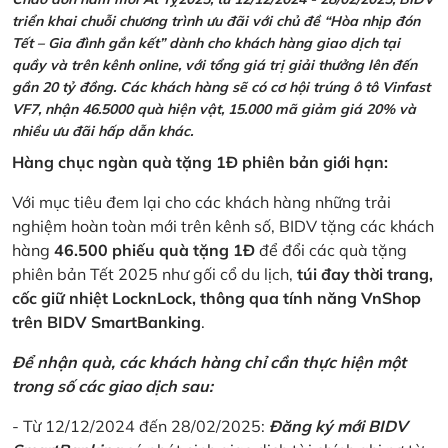
triển khai chuỗi chương trình ưu đãi với chủ đề “Hòa nhịp đón
Tết – Gia đình gắn kết” dành cho khách hàng giao dịch tại
quầy và trên kênh online, với tổng giá trị giải thưởng lên đến
gần 20 tỷ đồng. Các khách hàng sẽ có cơ hội trúng ô tô Vinfast
VF7, nhận 46.5000 quà hiện vật, 15.000 mã giảm giá 20% và
nhiều ưu đãi hấp dẫn khác.
Hàng chục ngàn quà tặng 1Đ phiên bản giới hạn:
Với mục tiêu đem lại cho các khách hàng những trải
nghiệm hoàn toàn mới trên kênh số, BIDV tặng các khách
hàng
46.500 phiếu quà tặng 1Đ
để đổi các quà tặng
phiên bản Tết 2025 như gối cổ du lịch,
túi đay thời trang,
cốc giữ nhiệt LocknLock, thông qua tính năng VnShop
trên BIDV SmartBanking
.
Để nhận quà, các khách hàng chỉ cần thực hiện một
trong số các giao dịch sau:
- Từ 12/12/2024 đến 28/02/2025:
Đăng ký mới BIDV