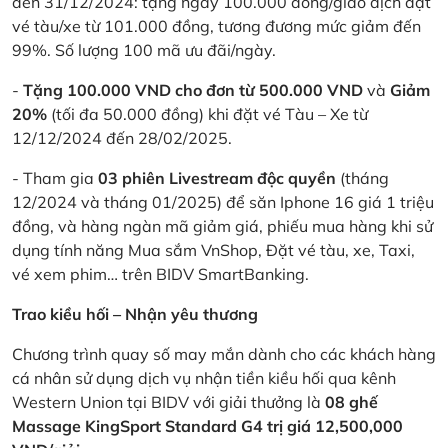
đến 31/12/2024: tặng ngay 100.000 đồng/giao dịch đặt
vé tàu/xe từ 101.000 đồng, tương đương mức giảm đến
99%. Số lượng 100 mã ưu đãi/ngày.
-
Tặng 100.000 VND cho đơn từ 500.000 VND
và
Giảm
20%
(tối đa 50.000 đồng) khi đặt vé Tàu – Xe từ
12/12/2024 đến 28/02/2025.
- Tham gia
03 phiên Livestream độc quyền
(tháng
12/2024 và tháng 01/2025) để săn Iphone 16 giá 1 triệu
đồng, và hàng ngàn mã giảm giá, phiếu mua hàng khi sử
dụng tính năng Mua sắm VnShop, Đặt vé tàu, xe, Taxi,
vé xem phim… trên BIDV SmartBanking.
Trao kiều hối – Nhận yêu thương
Chương trình quay số may mắn dành cho các khách hàng
cá nhân sử dụng dịch vụ nhận tiền kiều hối qua kênh
Western Union tại BIDV với giải thưởng là
08 ghế
Massage KingSport Standard G4 trị giá 12,500,000