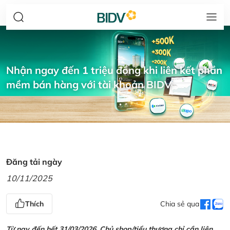
Nhận ngay đến 1 triệu đồng khi liên kết phần
mềm bán hàng với tài khoản BIDV
Đăng tải ngày
10/11/2025
Thích
Chia sẻ qua
Từ nay đến hết 31/03/2026, Chủ shop/tiểu thương chỉ cần liên