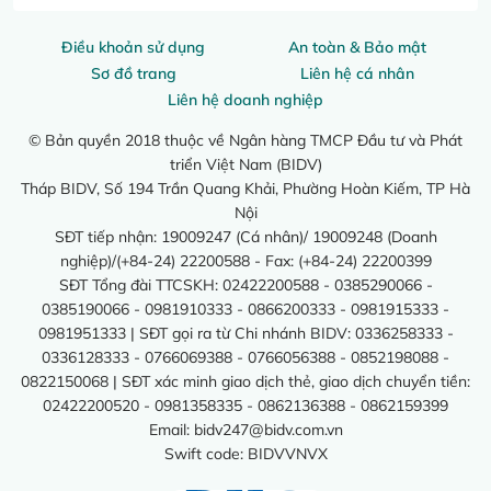
Điều khoản sử dụng
An toàn & Bảo mật
Sơ đồ trang
Liên hệ cá nhân
Liên hệ doanh nghiệp
© Bản quyền 2018 thuộc về Ngân hàng TMCP Đầu tư và Phát
triển Việt Nam (BIDV)
Tháp BIDV, Số 194 Trần Quang Khải, Phường Hoàn Kiếm, TP Hà
Nội
SĐT tiếp nhận: 19009247 (Cá nhân)/ 19009248 (Doanh
nghiệp)/(+84-24) 22200588 - Fax: (+84-24) 22200399
SĐT Tổng đài TTCSKH: 02422200588 - 0385290066 -
0385190066 - 0981910333 - 0866200333 - 0981915333 -
0981951333 | SĐT gọi ra từ Chi nhánh BIDV: 0336258333 -
0336128333 - 0766069388 - 0766056388 - 0852198088 -
0822150068 | SĐT xác minh giao dịch thẻ, giao dịch chuyển tiền:
02422200520 - 0981358335 - 0862136388 - 0862159399
Email:
bidv247@bidv.com.vn
Swift code: BIDVVNVX