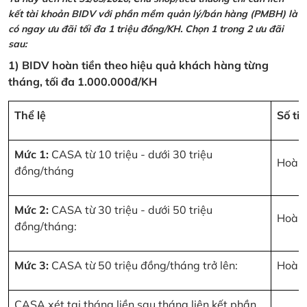
kết tài khoản BIDV với phần mềm quản lý/bán hàng (PMBH) là
có ngay ưu đãi tối đa 1 triệu đồng/KH. Chọn 1 trong 2 ưu đãi
sau:
1) BIDV hoàn tiền theo hiệu quả khách hàng từng
tháng, tối đa 1.000.000đ/KH
Thể lệ
Số ti
Mức 1:
CASA từ 10 triệu - dưới 30 triệu
Hoàn 
đồng/tháng
Mức 2:
CASA từ 30 triệu - dưới 50 triệu
Hoàn 
đồng/tháng:
Mức 3:
CASA từ 50 triệu đồng/tháng trở lên:
Hoàn 
CASA xét tại tháng liền sau tháng liên kết phần