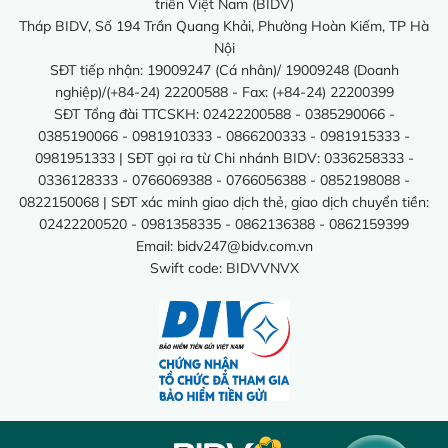
triển Việt Nam (BIDV)
Tháp BIDV, Số 194 Trần Quang Khải, Phường Hoàn Kiếm, TP Hà
Nội
SĐT tiếp nhận: 19009247 (Cá nhân)/ 19009248 (Doanh
nghiệp)/(+84-24) 22200588 - Fax: (+84-24) 22200399
SĐT Tổng đài TTCSKH: 02422200588 - 0385290066 -
0385190066 - 0981910333 - 0866200333 - 0981915333 -
0981951333 | SĐT gọi ra từ Chi nhánh BIDV: 0336258333 -
0336128333 - 0766069388 - 0766056388 - 0852198088 -
0822150068 | SĐT xác minh giao dịch thẻ, giao dịch chuyển tiền:
02422200520 - 0981358335 - 0862136388 - 0862159399
Email:
bidv247@bidv.com.vn
Swift code: BIDVVNVX