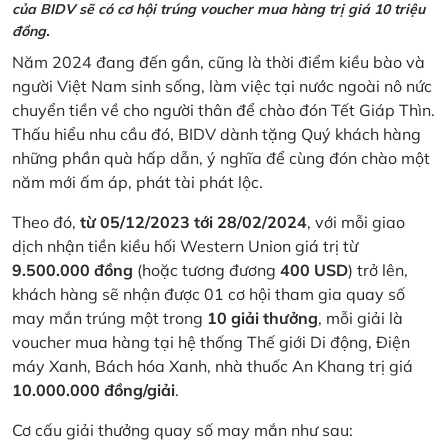
của BIDV sẽ có cơ hội trúng voucher mua hàng trị giá 10 triệu
đồng.
Năm 2024 đang đến gần, cũng là thời điểm kiều bào và
người Việt Nam sinh sống, làm việc tại nước ngoài nô nức
chuyển tiền về cho người thân để chào đón Tết Giáp Thìn.
Thấu hiểu nhu cầu đó, BIDV dành tặng Quý khách hàng
những phần quà hấp dẫn, ý nghĩa để cùng đón chào một
năm mới ấm áp, phát tài phát lộc.
Theo đó,
từ 05/12/2023 tới 28/02/2024
, với mỗi giao
dịch nhận tiền kiều hối Western Union giá trị từ
9.500.000 đồng
(hoặc tương đương
400 USD
) trở lên,
khách hàng sẽ nhận được 01 cơ hội tham gia quay số
may mắn trúng một trong
10 giải thưởng
, mỗi giải là
voucher mua hàng tại hệ thống Thế giới Di động, Điện
máy Xanh, Bách hóa Xanh, nhà thuốc An Khang trị giá
10.000.000 đồng/giải
.
Cơ cấu giải thưởng quay số may mắn như sau: