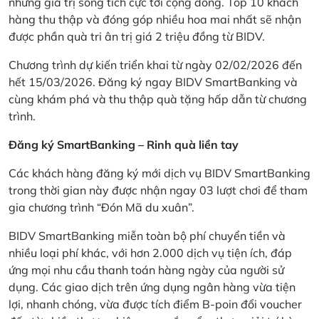
những giá trị sống tích cực tới cộng đồng. Top 10 khách
hàng thu thập và đóng góp nhiều hoa mai nhất sẽ nhận
được phần quà tri ân trị giá 2 triệu đồng từ BIDV.
Chương trình dự kiến triển khai từ ngày 02/02/2026 đến
hết 15/03/2026. Đăng ký ngay BIDV SmartBanking và
cùng khám phá và thu thập quà tặng hấp dẫn từ chương
trình.
Đăng ký SmartBanking – Rinh quà liền tay
Các khách hàng đăng ký mới dịch vụ BIDV SmartBanking
trong thời gian này được nhận ngay 03 lượt chơi để tham
gia chương trình “Đón Mã du xuân”.
BIDV SmartBanking miễn toàn bộ phí chuyển tiền và
nhiều loại phí khác, với hơn 2.000 dịch vụ tiện ích, đáp
ứng mọi nhu cầu thanh toán hàng ngày của người sử
dụng. Các giao dịch trên ứng dụng ngân hàng vừa tiện
lợi, nhanh chóng, vừa được tích điểm B-poin đổi voucher