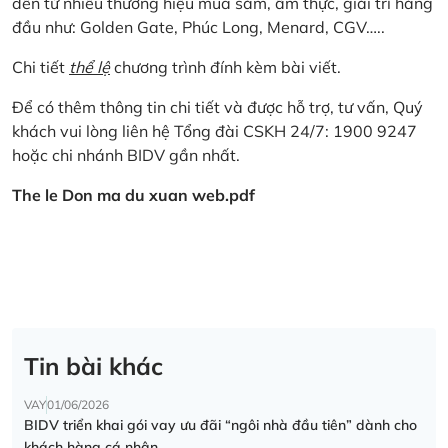
đến từ nhiều thương hiệu mua sắm, ẩm thực, giải trí hàng
đầu như: Golden Gate, Phúc Long, Menard, CGV…..
Chi tiết
thể lệ
chương trình đính kèm bài viết.
Để có thêm thông tin chi tiết và được hỗ trợ, tư vấn, Quý
khách vui lòng liên hệ Tổng đài CSKH 24/7: 1900 9247
hoặc chi nhánh BIDV gần nhất.
The le Don ma du xuan web.pdf
Tin bài khác
VAY
01/06/2026
BIDV triển khai gói vay ưu đãi “ngôi nhà đầu tiên” dành cho
khách hàng cá nhân