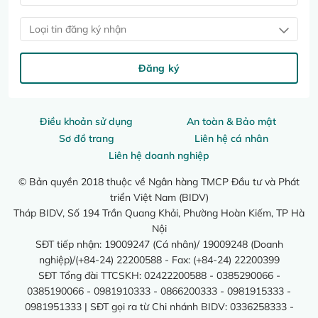
Loại tin đăng ký nhận
Đăng ký
Điều khoản sử dụng
An toàn & Bảo mật
Sơ đồ trang
Liên hệ cá nhân
Liên hệ doanh nghiệp
© Bản quyền 2018 thuộc về Ngân hàng TMCP Đầu tư và Phát
triển Việt Nam (BIDV)
Tháp BIDV, Số 194 Trần Quang Khải, Phường Hoàn Kiếm, TP Hà
Nội
SĐT tiếp nhận: 19009247 (Cá nhân)/ 19009248 (Doanh
nghiệp)/(+84-24) 22200588 - Fax: (+84-24) 22200399
SĐT Tổng đài TTCSKH: 02422200588 - 0385290066 -
0385190066 - 0981910333 - 0866200333 - 0981915333 -
0981951333 | SĐT gọi ra từ Chi nhánh BIDV: 0336258333 -