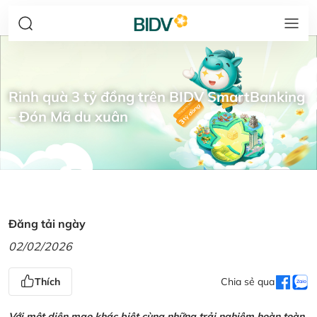
Rinh quà 3 tỷ đồng trên BIDV SmartBanking
– Đón Mã du xuân
Đăng tải ngày
02/02/2026
Thích
Chia sẻ qua
Với một diện mạo khác biệt cùng những trải nghiệm hoàn toàn