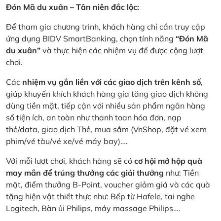
Đón Mã du xuân – Tân niên đắc lộc:
Để tham gia chương trình, khách hàng chỉ cần truy cập
ứng dụng BIDV SmartBanking, chọn tính năng
“Đón Mã
du xuân”
và thực hiện các nhiệm vụ để được cộng lượt
chơi.
Các
nhiệm vụ gắn liền với các giao dịch trên kênh số
,
giúp khuyến khích khách hàng gia tăng giao dịch không
dùng tiền mặt, tiếp cận với nhiều sản phẩm ngân hàng
số tiện ích, an toàn như thanh toan hóa đơn, nạp
thẻ/data, giao dịch Thẻ, mua sắm (VnShop, đặt vé xem
phim/vé tàu/vé xe/vé máy bay)….
Với mỗi lượt chơi, khách hàng sẽ có
cơ hội mở hộp quà
may mắn để trúng thưởng các giải thưởng
như: Tiền
mặt, điểm thưởng B-Point, voucher giảm giá và các quà
tặng hiện vật thiết thực như: Bếp từ Hafele, tai nghe
Logitech, Bàn ủi Philips, máy massage Philips….