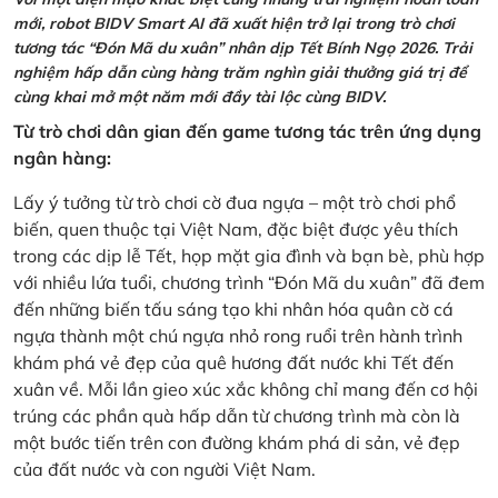
mới, robot BIDV Smart AI đã xuất hiện trở lại trong trò chơi
tương tác “Đón Mã du xuân” nhân dịp Tết Bính Ngọ 2026. Trải
nghiệm hấp dẫn cùng hàng trăm nghìn giải thưởng giá trị để
cùng khai mở một năm mới đầy tài lộc cùng BIDV.
Từ trò chơi dân gian đến game tương tác trên ứng dụng
ngân hàng:
Lấy ý tưởng từ trò chơi cờ đua ngựa – một trò chơi phổ
biến, quen thuộc tại Việt Nam, đặc biệt được yêu thích
trong các dịp lễ Tết, họp mặt gia đình và bạn bè, phù hợp
với nhiều lứa tuổi, chương trình “Đón Mã du xuân” đã đem
đến những biến tấu sáng tạo khi nhân hóa quân cờ cá
ngựa thành một chú ngựa nhỏ rong ruổi trên hành trình
khám phá vẻ đẹp của quê hương đất nước khi Tết đến
xuân về. Mỗi lần gieo xúc xắc không chỉ mang đến cơ hội
trúng các phần quà hấp dẫn từ chương trình mà còn là
một bước tiến trên con đường khám phá di sản, vẻ đẹp
của đất nước và con người Việt Nam.