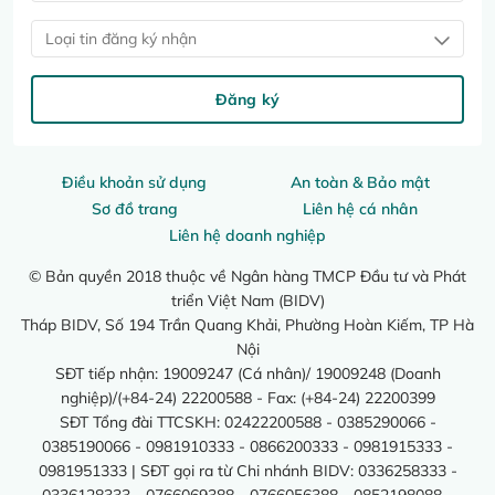
Loại tin đăng ký nhận
Đăng ký
Điều khoản sử dụng
An toàn & Bảo mật
Sơ đồ trang
Liên hệ cá nhân
Liên hệ doanh nghiệp
© Bản quyền 2018 thuộc về Ngân hàng TMCP Đầu tư và Phát
triển Việt Nam (BIDV)
Tháp BIDV, Số 194 Trần Quang Khải, Phường Hoàn Kiếm, TP Hà
Nội
SĐT tiếp nhận: 19009247 (Cá nhân)/ 19009248 (Doanh
nghiệp)/(+84-24) 22200588 - Fax: (+84-24) 22200399
SĐT Tổng đài TTCSKH: 02422200588 - 0385290066 -
0385190066 - 0981910333 - 0866200333 - 0981915333 -
0981951333 | SĐT gọi ra từ Chi nhánh BIDV: 0336258333 -
0336128333 - 0766069388 - 0766056388 - 0852198088 -