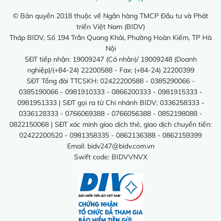
© Bản quyền 2018 thuộc về Ngân hàng TMCP Đầu tư và Phát
triển Việt Nam (BIDV)
Tháp BIDV, Số 194 Trần Quang Khải, Phường Hoàn Kiếm, TP Hà
Nội
SĐT tiếp nhận: 19009247 (Cá nhân)/ 19009248 (Doanh
nghiệp)/(+84-24) 22200588 - Fax: (+84-24) 22200399
SĐT Tổng đài TTCSKH: 02422200588 - 0385290066 -
0385190066 - 0981910333 - 0866200333 - 0981915333 -
0981951333 | SĐT gọi ra từ Chi nhánh BIDV: 0336258333 -
0336128333 - 0766069388 - 0766056388 - 0852198088 -
0822150068 | SĐT xác minh giao dịch thẻ, giao dịch chuyển tiền:
02422200520 - 0981358335 - 0862136388 - 0862159399
Email:
bidv247@bidv.com.vn
Swift code: BIDVVNVX