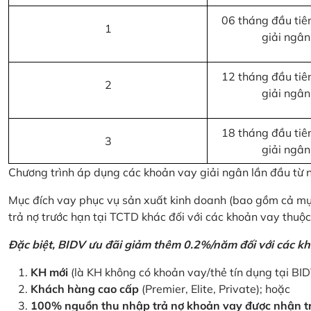
06 tháng đầu tiên
1
giải ngân
12 tháng đầu tiên
2
giải ngân
18 tháng đầu tiên
3
giải ngân
Chương trình áp dụng các khoản vay giải ngân lần đầu từ
Mục đích vay phục vụ sản xuất kinh doanh (bao gồm cả mục
trả nợ trước hạn tại TCTD khác đối với các khoản vay thuộc
Đặc biệt, BIDV ưu đãi giảm thêm 0.2%/năm đối với các kh
KH mới
(là KH không có khoản vay/thẻ tín dụng tại BI
Khách hàng cao cấp
(Premier, Elite, Private); hoặc
100% nguồn thu nhập trả nợ khoản vay được nhận tr