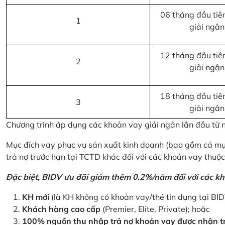
06 tháng đầu tiên
1
giải ngân
12 tháng đầu tiên
2
giải ngân
18 tháng đầu tiên
3
giải ngân
Chương trình áp dụng các khoản vay giải ngân lần đầu từ
Mục đích vay phục vụ sản xuất kinh doanh (bao gồm cả mục
trả nợ trước hạn tại TCTD khác đối với các khoản vay thuộc
Đặc biệt, BIDV ưu đãi giảm thêm 0.2%/năm đối với các kh
KH mới
(là KH không có khoản vay/thẻ tín dụng tại BI
Khách hàng cao cấp
(Premier, Elite, Private); hoặc
100% nguồn thu nhập trả nợ khoản vay được nhận tr