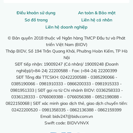
Điều khoản sử dụng
An toàn & Bảo mật
Sơ đồ trang
Liên hệ cá nhân
Liên hệ doanh nghiệp
© Bản quyền 2018 thuộc về Ngân hàng TMCP Đầu tư và Phát
triển Việt Nam (BIDV)
Tháp BIDV, Số 194 Trần Quang Khải, Phường Hoàn Kiếm, TP Hà
Nội
SĐT tiếp nhận: 19009247 (Cá nhân)/ 19009248 (Doanh
nghiệp)/(+84-24) 22200588 - Fax: (+84-24) 22200399
SĐT Tổng đài TTCSKH: 02422200588 - 0385290066 -
0385190066 - 0981910333 - 0866200333 - 0981915333 -
0981951333 | SĐT gọi ra từ Chi nhánh BIDV: 0336258333 -
0336128333 - 0766069388 - 0766056388 - 0852198088 -
0822150068 | SĐT xác minh giao dịch thẻ, giao dịch chuyển tiền:
02422200520 - 0981358335 - 0862136388 - 0862159399
Email:
bidv247@bidv.com.vn
Swift code: BIDVVNVX