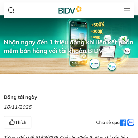
Nhận ngay đến 1 triệu đồng khi liên kết phần
mềm bán hàng với tài khoản BIDV
Đăng tải ngày
10/11/2025
Thích
Chia sẻ qua
Từ nay đến hết 31/03/2026, Chủ shop/tiểu thương chỉ cần liên