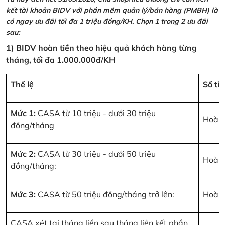
kết tài khoản BIDV với phần mềm quản lý/bán hàng (PMBH) là
có ngay ưu đãi tối đa 1 triệu đồng/KH. Chọn 1 trong 2 ưu đãi
sau:
1) BIDV hoàn tiền theo hiệu quả khách hàng từng
tháng, tối đa 1.000.000đ/KH
Thể lệ
Số ti
Mức 1:
CASA từ 10 triệu - dưới 30 triệu
Hoàn 
đồng/tháng
Mức 2:
CASA từ 30 triệu - dưới 50 triệu
Hoàn 
đồng/tháng:
Mức 3:
CASA từ 50 triệu đồng/tháng trở lên:
Hoàn 
CASA xét tại tháng liền sau tháng liên kết phần