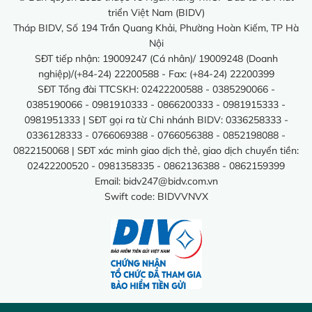
triển Việt Nam (BIDV)
Tháp BIDV, Số 194 Trần Quang Khải, Phường Hoàn Kiếm, TP Hà
Nội
SĐT tiếp nhận: 19009247 (Cá nhân)/ 19009248 (Doanh
nghiệp)/(+84-24) 22200588 - Fax: (+84-24) 22200399
SĐT Tổng đài TTCSKH: 02422200588 - 0385290066 -
0385190066 - 0981910333 - 0866200333 - 0981915333 -
0981951333 | SĐT gọi ra từ Chi nhánh BIDV: 0336258333 -
0336128333 - 0766069388 - 0766056388 - 0852198088 -
0822150068 | SĐT xác minh giao dịch thẻ, giao dịch chuyển tiền:
02422200520 - 0981358335 - 0862136388 - 0862159399
Email:
bidv247@bidv.com.vn
Swift code: BIDVVNVX