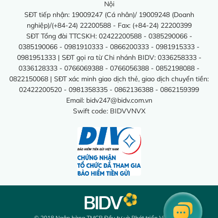
Nội
SĐT tiếp nhận: 19009247 (Cá nhân)/ 19009248 (Doanh
nghiệp)/(+84-24) 22200588 - Fax: (+84-24) 22200399
SĐT Tổng đài TTCSKH: 02422200588 - 0385290066 -
0385190066 - 0981910333 - 0866200333 - 0981915333 -
0981951333 | SĐT gọi ra từ Chi nhánh BIDV: 0336258333 -
0336128333 - 0766069388 - 0766056388 - 0852198088 -
0822150068 | SĐT xác minh giao dịch thẻ, giao dịch chuyển tiền:
02422200520 - 0981358335 - 0862136388 - 0862159399
Email:
bidv247@bidv.com.vn
Swift code: BIDVVNVX
© 2018 Ngân hàng TMCP Đầu tư và Phát triển Việt Nam