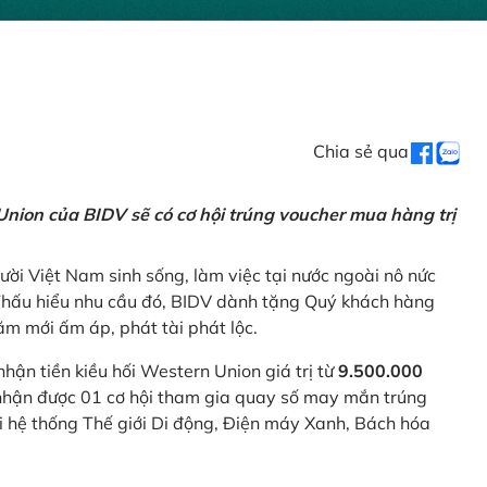
Chia sẻ qua
nion của BIDV sẽ có cơ hội trúng voucher mua hàng trị
ời Việt Nam sinh sống, làm việc tại nước ngoài nô nức
 Thấu hiểu nhu cầu đó, BIDV dành tặng Quý khách hàng
m mới ấm áp, phát tài phát lộc.
 nhận tiền kiều hối Western Union giá trị từ
9.500.000
ẽ nhận được 01 cơ hội tham gia quay số may mắn trúng
ại hệ thống Thế giới Di động, Điện máy Xanh, Bách hóa