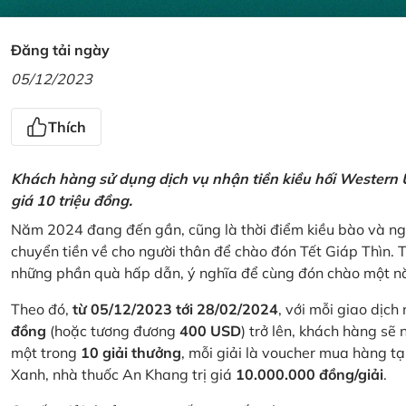
Đăng tải ngày
05/12/2023
Thích
Khách hàng sử dụng dịch vụ nhận tiền kiều hối Western U
giá 10 triệu đồng.
Năm 2024 đang đến gần, cũng là thời điểm kiều bào và ngư
chuyển tiền về cho người thân để chào đón Tết Giáp Thìn.
những phần quà hấp dẫn, ý nghĩa để cùng đón chào một nă
Theo đó,
từ 05/12/2023 tới 28/02/2024
, với mỗi giao dịch
đồng
(hoặc tương đương
400 USD
) trở lên, khách hàng s
một trong
10 giải thưởng
, mỗi giải là voucher mua hàng t
Xanh, nhà thuốc An Khang trị giá
10.000.000 đồng/giải
.