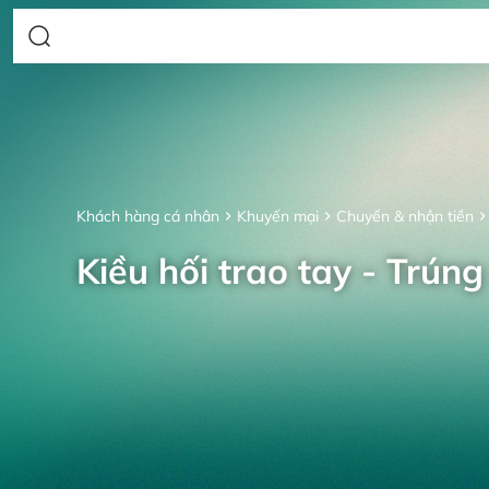
Khách hàng cá nhân
Khuyến mại
Chuyển & nhận tiền
Kiều hối trao tay - Trúng