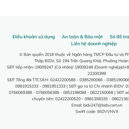
Điều khoản sử dụng
An toàn & Bảo mật
Sơ đồ tr
Liên hệ doanh nghiệp
© Bản quyền 2018 thuộc về Ngân hàng TMCP Đầu tư và Phá
Tháp BIDV, Số 194 Trần Quang Khải, Phường Hoàn
SĐT tiếp nhận: 19009247 (Cá nhân)/ 19009248 (Doanh nghiệp)/(+8
22200399
SĐT Tổng đài TTCSKH: 02422200588 - 0385290066 - 0385190066
0981915333 - 0981951333 | SĐT gọi ra từ Chi nhánh BIDV: 
0766069388 - 0766056388 - 0852198088 - 0822150068 | SĐT xác 
chuyển tiền: 02422200520 - 0981358335 - 0862136
Email:
bidv247@bidv.com.vn
Swift code: BIDVVNVX