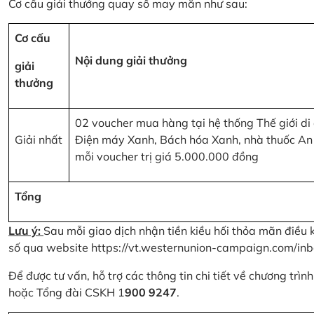
Cơ cấu giải thưởng quay số may mắn như sau:
Cơ cấu
Nội dung giải thưởng
giải
thưởng
02 voucher mua hàng tại hệ thống Thế giới di
Giải nhất
Điện máy Xanh, Bách hóa Xanh, nhà thuốc An
mỗi voucher trị giá 5.000.000 đồng
Tổng
Lưu ý:
Sau mỗi giao dịch nhận tiền kiều hối thỏa mãn điều 
số qua website
https://vt.westernunion-campaign.com/inb
Để được tư vấn, hỗ trợ các thông tin chi tiết về chương trì
hoặc Tổng đài CSKH 1
900 9247
.