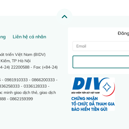
Đăng 
ang
Liên hệ cá nhân
t triển Việt Nam (BIDV)
 Kiếm, TP Hà Nội
4-24) 22200588 - Fax: (+84-24)
 - 0981910333 - 0866200333 -
0336258333 - 0336128333 -
minh giao dịch thẻ, giao dịch
388 - 0862159399