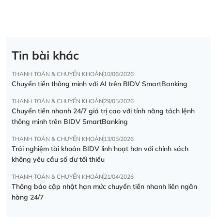
Tin bài khác
THANH TOÁN & CHUYỂN KHOẢN
10/06/2026
Chuyển tiền thông minh với AI trên BIDV SmartBanking
THANH TOÁN & CHUYỂN KHOẢN
29/05/2026
Chuyển tiền nhanh 24/7 giá trị cao với tính năng tách lệnh
thông minh trên BIDV SmartBanking
THANH TOÁN & CHUYỂN KHOẢN
13/05/2026
Trải nghiệm tài khoản BIDV linh hoạt hơn với chính sách
không yêu cầu số dư tối thiểu
THANH TOÁN & CHUYỂN KHOẢN
21/04/2026
Thông báo cập nhật hạn mức chuyển tiền nhanh liên ngân
hàng 24/7