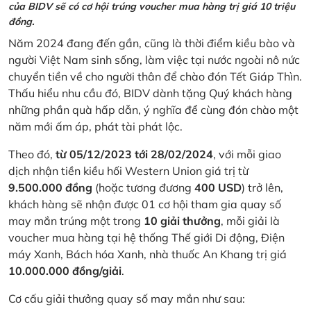
của BIDV sẽ có cơ hội trúng voucher mua hàng trị giá 10 triệu
đồng.
Năm 2024 đang đến gần, cũng là thời điểm kiều bào và
người Việt Nam sinh sống, làm việc tại nước ngoài nô nức
chuyển tiền về cho người thân để chào đón Tết Giáp Thìn.
Thấu hiểu nhu cầu đó, BIDV dành tặng Quý khách hàng
những phần quà hấp dẫn, ý nghĩa để cùng đón chào một
năm mới ấm áp, phát tài phát lộc.
Theo đó,
từ 05/12/2023 tới 28/02/2024
, với mỗi giao
dịch nhận tiền kiều hối Western Union giá trị từ
9.500.000 đồng
(hoặc tương đương
400 USD
) trở lên,
khách hàng sẽ nhận được 01 cơ hội tham gia quay số
may mắn trúng một trong
10 giải thưởng
, mỗi giải là
voucher mua hàng tại hệ thống Thế giới Di động, Điện
máy Xanh, Bách hóa Xanh, nhà thuốc An Khang trị giá
10.000.000 đồng/giải
.
Cơ cấu giải thưởng quay số may mắn như sau: