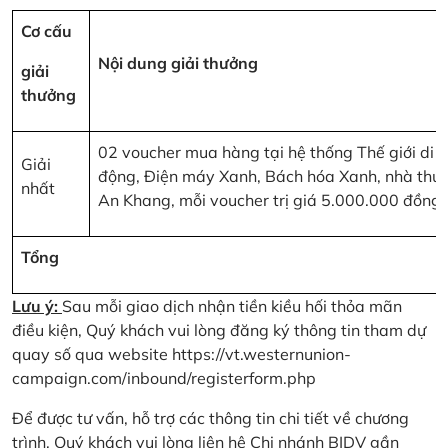
Cơ cấu
Nội dung giải thưởng
giải
thưởng
02 voucher mua hàng tại hệ thống Thế giới di
Giải
động, Điện máy Xanh, Bách hóa Xanh, nhà thu
nhất
An Khang, mỗi voucher trị giá 5.000.000 đồng
Tổng
Lưu ý:
Sau mỗi giao dịch nhận tiền kiều hối thỏa mãn
điều kiện, Quý khách vui lòng đăng ký thông tin tham dự
quay số qua website
https://vt.westernunion-
campaign.com/inbound/registerform.php
Để được tư vấn, hỗ trợ các thông tin chi tiết về chương
trình, Quý khách vui lòng liên hệ Chi nhánh BIDV gần