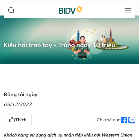
Kiều hối trao tay - Trúng ngay 10 triệu
Đăng tải ngày
05/12/2023
Thích
Chia sẻ qua
Khách hàng sử dụng dịch vụ nhận tiền kiều hối Western Union