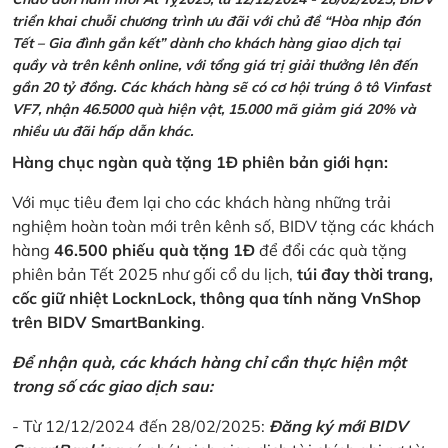
triển khai chuỗi chương trình ưu đãi với chủ đề “Hòa nhịp đón
Tết – Gia đình gắn kết” dành cho khách hàng giao dịch tại
quầy và trên kênh online, với tổng giá trị giải thưởng lên đến
gần 20 tỷ đồng. Các khách hàng sẽ có cơ hội trúng ô tô Vinfast
VF7, nhận 46.5000 quà hiện vật, 15.000 mã giảm giá 20% và
nhiều ưu đãi hấp dẫn khác.
Hàng chục ngàn quà tặng 1Đ phiên bản giới hạn:
Với mục tiêu đem lại cho các khách hàng những trải
nghiệm hoàn toàn mới trên kênh số, BIDV tặng các khách
hàng
46.500 phiếu quà tặng 1Đ
để đổi các quà tặng
phiên bản Tết 2025 như gối cổ du lịch,
túi đay thời trang,
cốc giữ nhiệt LocknLock, thông qua tính năng VnShop
trên BIDV SmartBanking
.
Để nhận quà, các khách hàng chỉ cần thực hiện một
trong số các giao dịch sau:
- Từ 12/12/2024 đến 28/02/2025:
Đăng ký mới BIDV