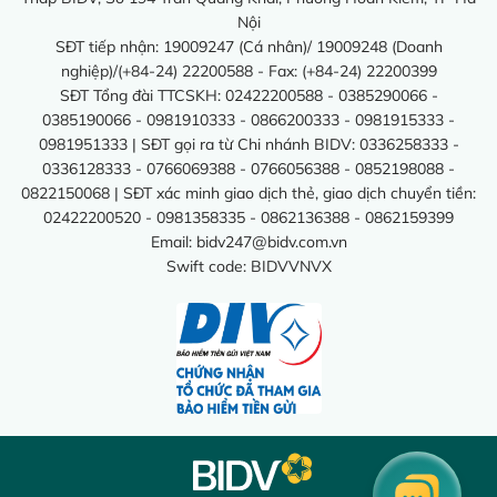
Nội
SĐT tiếp nhận: 19009247 (Cá nhân)/ 19009248 (Doanh
nghiệp)/(+84-24) 22200588 - Fax: (+84-24) 22200399
SĐT Tổng đài TTCSKH: 02422200588 - 0385290066 -
0385190066 - 0981910333 - 0866200333 - 0981915333 -
0981951333 | SĐT gọi ra từ Chi nhánh BIDV: 0336258333 -
0336128333 - 0766069388 - 0766056388 - 0852198088 -
0822150068 | SĐT xác minh giao dịch thẻ, giao dịch chuyển tiền:
02422200520 - 0981358335 - 0862136388 - 0862159399
Email:
bidv247@bidv.com.vn
Swift code: BIDVVNVX