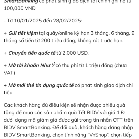
SmartBanking
có phát sinh giao dịch tài chính ghi nợ từ
100,000 VNĐ.
- Từ 10/01/2025 đến 28/02/2025:
+
Gửi tiết kiệm
tại quầy/online kỳ hạn 3 tháng, 6 tháng, 9
tháng số tiền từ 200 triệu đồng; không rút trước hạn.
+
Chuyển tiền quốc tế
từ 2,000 USD.
+
Mở tài khoản Như Ý
có thu phí từ 1 triệu đồng (chưa
VAT)
+
Mở mới thẻ tín dụng quốc tế
có phát sinh giao dịch chi
tiêu.
Các khách hàng đủ điều kiện sẽ nhận được phiếu quà
tặng để mua các sản phẩm quà Tết BIDV với giá 1 Đ,
dưới dạng mã giảm giá được gửi trong tin nhắn OTT trên
BIDV SmartBanking. Để đối quà, khách hàng đăng nhập
BIDV SmartBanking, chọn tính năng “VnShop”, chọn tiếp