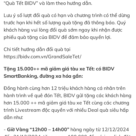
“Quà Tết BIDV” và làm theo hướng dẫn.
Lưu ý số lượt đổi quà có hạn và chương trình có thể dừng
trước hạn khi hết số lượng quà tặng đã thông báo. Quý
khách hàng vui lòng đổi quà sớm ngay khi nhận được
phiếu quà tặng của BIDV để đảm bảo quyền lợi.
Chi tiết hướng dẫn đổi quà tại
https://bidv.com.vn/GrandSaleTet/
Tặng 15.000++ mã giảm giá tàu xe Tết: có BIDV
SmartBanking, đường xa hóa gần:
Đồng hành cùng hơn 12 triệu khách hàng cá nhân trên
hành trình về quê đón Tết, BIDV gửi tặng các khách hàng
hơn 15.000 ++ mã giảm giá tàu xe Tết cùng các chương
trình Livestream độc quyền với nhiều Deal quà siêu hấp
dẫn như:
-
Giờ Vàng “12h00 – 14h00”
hàng ngày từ 12/12/2024