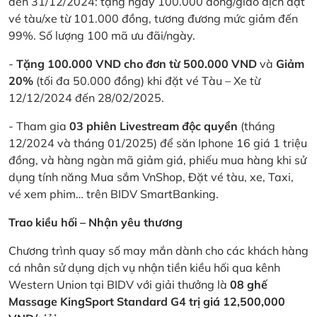
đến 31/12/2024: tặng ngay 100.000 đồng/giao dịch đặt
vé tàu/xe từ 101.000 đồng, tương đương mức giảm đến
99%. Số lượng 100 mã ưu đãi/ngày.
-
Tặng 100.000 VND cho đơn từ 500.000 VND
và
Giảm
20%
(tối đa 50.000 đồng) khi đặt vé Tàu – Xe từ
12/12/2024 đến 28/02/2025.
- Tham gia
03 phiên Livestream độc quyền
(tháng
12/2024 và tháng 01/2025) để săn Iphone 16 giá 1 triệu
đồng, và hàng ngàn mã giảm giá, phiếu mua hàng khi sử
dụng tính năng Mua sắm VnShop, Đặt vé tàu, xe, Taxi,
vé xem phim… trên BIDV SmartBanking.
Trao kiều hối – Nhận yêu thương
Chương trình quay số may mắn dành cho các khách hàng
cá nhân sử dụng dịch vụ nhận tiền kiều hối qua kênh
Western Union tại BIDV với giải thưởng là
08 ghế
Massage KingSport Standard G4 trị giá 12,500,000