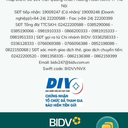
Nội
SĐT tiếp nhận: 19009247 (Cá nhân)/ 19009248 (Doanh
nghiệp)/(+84-24) 22200588 - Fax: (+84-24) 22200399
SĐT Tổng đài TTCSKH: 02422200588 - 0385290066 -
0385190066 - 0981910333 - 0866200333 - 0981915333 -
0981951333 | SĐT gọi ra từ Chi nhánh BIDV: 0336258333 -
0336128333 - 0766069388 - 0766056388 - 0852198088 -
0822150068 | SĐT xác minh giao dịch thẻ, giao dịch chuyển tiền:
02422200520 - 0981358335 - 0862136388 - 0862159399
Email:
bidv247@bidv.com.vn
Swift code: BIDVVNVX