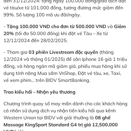
đến 31/12/2024: tặng ngay 100.000 đồng/giao dịch đặt
vé tàu/xe từ 101.000 đồng, tương đương mức giảm đến
99%. Số lượng 100 mã ưu đãi/ngày.
-
Tặng 100.000 VND cho đơn từ 500.000 VND
và
Giảm
20%
(tối đa 50.000 đồng) khi đặt vé Tàu – Xe từ
12/12/2024 đến 28/02/2025.
- Tham gia
03 phiên Livestream độc quyền
(tháng
12/2024 và tháng 01/2025) để săn Iphone 16 giá 1 triệu
đồng, và hàng ngàn mã giảm giá, phiếu mua hàng khi sử
dụng tính năng Mua sắm VnShop, Đặt vé tàu, xe, Taxi,
vé xem phim… trên BIDV SmartBanking.
Trao kiều hối – Nhận yêu thương
Chương trình quay số may mắn dành cho các khách hàng
cá nhân sử dụng dịch vụ nhận tiền kiều hối qua kênh
Western Union tại BIDV với giải thưởng là
08 ghế
Massage KingSport Standard G4 trị giá 12,500,000