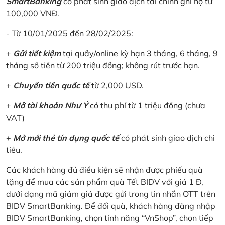
SmartBanking
có phát sinh giao dịch tài chính ghi nợ từ
100,000 VNĐ.
- Từ 10/01/2025 đến 28/02/2025:
+
Gửi tiết kiệm
tại quầy/online kỳ hạn 3 tháng, 6 tháng, 9
tháng số tiền từ 200 triệu đồng; không rút trước hạn.
+
Chuyển tiền quốc tế
từ 2,000 USD.
+
Mở tài khoản Như Ý
có thu phí từ 1 triệu đồng (chưa
VAT)
+
Mở mới thẻ tín dụng quốc tế
có phát sinh giao dịch chi
tiêu.
Các khách hàng đủ điều kiện sẽ nhận được phiếu quà
tặng để mua các sản phẩm quà Tết BIDV với giá 1 Đ,
dưới dạng mã giảm giá được gửi trong tin nhắn OTT trên
BIDV SmartBanking. Để đối quà, khách hàng đăng nhập
BIDV SmartBanking, chọn tính năng “VnShop”, chọn tiếp