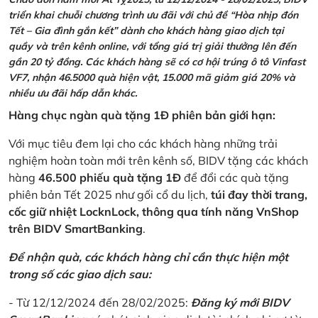
triển khai chuỗi chương trình ưu đãi với chủ đề “Hòa nhịp đón
Tết – Gia đình gắn kết” dành cho khách hàng giao dịch tại
quầy và trên kênh online, với tổng giá trị giải thưởng lên đến
gần 20 tỷ đồng. Các khách hàng sẽ có cơ hội trúng ô tô Vinfast
VF7, nhận 46.5000 quà hiện vật, 15.000 mã giảm giá 20% và
nhiều ưu đãi hấp dẫn khác.
Hàng chục ngàn quà tặng 1Đ phiên bản giới hạn:
Với mục tiêu đem lại cho các khách hàng những trải
nghiệm hoàn toàn mới trên kênh số, BIDV tặng các khách
hàng
46.500 phiếu quà tặng 1Đ
để đổi các quà tặng
phiên bản Tết 2025 như gối cổ du lịch,
túi đay thời trang,
cốc giữ nhiệt LocknLock, thông qua tính năng VnShop
trên BIDV SmartBanking
.
Để nhận quà, các khách hàng chỉ cần thực hiện một
trong số các giao dịch sau:
- Từ 12/12/2024 đến 28/02/2025:
Đăng ký mới BIDV