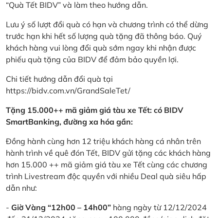
“Quà Tết BIDV” và làm theo hướng dẫn.
Lưu ý số lượt đổi quà có hạn và chương trình có thể dừng
trước hạn khi hết số lượng quà tặng đã thông báo. Quý
khách hàng vui lòng đổi quà sớm ngay khi nhận được
phiếu quà tặng của BIDV để đảm bảo quyền lợi.
Chi tiết hướng dẫn đổi quà tại
https://bidv.com.vn/GrandSaleTet/
Tặng 15.000++ mã giảm giá tàu xe Tết: có BIDV
SmartBanking, đường xa hóa gần:
Đồng hành cùng hơn 12 triệu khách hàng cá nhân trên
hành trình về quê đón Tết, BIDV gửi tặng các khách hàng
hơn 15.000 ++ mã giảm giá tàu xe Tết cùng các chương
trình Livestream độc quyền với nhiều Deal quà siêu hấp
dẫn như:
-
Giờ Vàng “12h00 – 14h00”
hàng ngày từ 12/12/2024