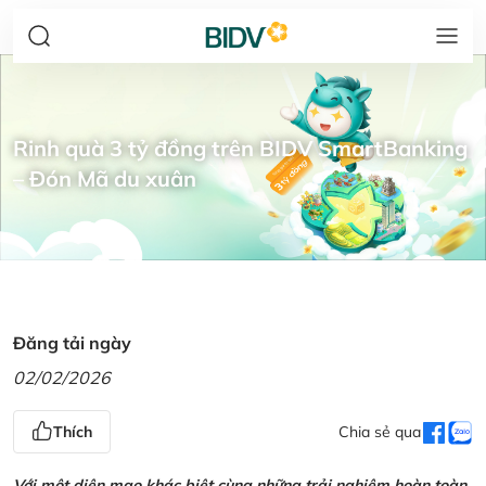
Rinh quà 3 tỷ đồng trên BIDV SmartBanking
– Đón Mã du xuân
Đăng tải ngày
02/02/2026
Thích
Chia sẻ qua
Với một diện mạo khác biệt cùng những trải nghiệm hoàn toàn