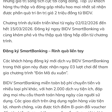
những giá trị sống tích cực tới cộng đồng. Top 10 khách
hàng thu thập và đóng góp nhiều hoa mai nhất sẽ nhận
được phần quà tri ân trị giá 2 triệu đồng từ BIDV.
Chương trình dự kiến triển khai từ ngày 02/02/2026 đến
hết 15/03/2026. Đăng ký ngay BIDV SmartBanking và
cùng khám phá và thu thập quà tặng hấp dẫn từ chương
trình.
Đăng ký SmartBanking – Rinh quà liền tay
Các khách hàng đăng ký mới dịch vụ BIDV SmartBanking
trong thời gian này được nhận ngay 03 lượt chơi để tham
gia chương trình “Đón Mã du xuân”.
BIDV SmartBanking miễn toàn bộ phí chuyển tiền và
nhiều loại phí khác, với hơn 2.000 dịch vụ tiện ích, đáp
ứng mọi nhu cầu thanh toán hàng ngày của người sử
dụng. Các giao dịch trên ứng dụng ngân hàng vừa tiện
lợi, nhanh chóng, vừa được tích điểm B-poin đổi voucher