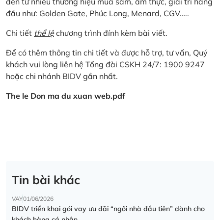
đến từ nhiều thương hiệu mua sắm, ẩm thực, giải trí hàng
đầu như: Golden Gate, Phúc Long, Menard, CGV…..
Chi tiết
thể lệ
chương trình đính kèm bài viết.
Để có thêm thông tin chi tiết và được hỗ trợ, tư vấn, Quý
khách vui lòng liên hệ Tổng đài CSKH 24/7: 1900 9247
hoặc chi nhánh BIDV gần nhất.
The le Don ma du xuan web.pdf
Tin bài khác
VAY
01/06/2026
BIDV triển khai gói vay ưu đãi “ngôi nhà đầu tiên” dành cho
khách hàng cá nhân