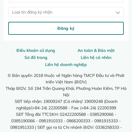
Loại tin đăng ký nhận
Đăng ký
Điều khoản sử dụng
An toàn & Bảo mật
Sơ đồ trang
Liên hệ cá nhân
Liên hệ doanh nghiệp
© Bản quyền 2018 thuộc về Ngân hàng TMCP Đầu tư và Phát
triển Việt Nam (BIDV)
Tháp BIDV, Số 194 Trần Quang Khải, Phường Hoàn Kiếm, TP Hà
Nội
SĐT tiếp nhận: 19009247 (Cá nhân)/ 19009248 (Doanh
nghiệp)/(+84-24) 22200588 - Fax: (+84-24) 22200399
SĐT Tổng đài TTCSKH: 02422200588 - 0385290066 -
0385190066 - 0981910333 - 0866200333 - 0981915333 -
0981951333 | SĐT gọi ra từ Chi nhánh BIDV: 0336258333 -