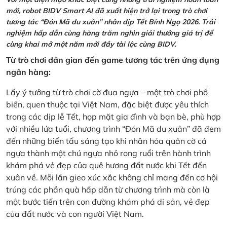
mới, robot BIDV Smart AI đã xuất hiện trở lại trong trò chơi
tương tác “Đón Mã du xuân” nhân dịp Tết Bính Ngọ 2026. Trải
nghiệm hấp dẫn cùng hàng trăm nghìn giải thưởng giá trị để
cùng khai mở một năm mới đầy tài lộc cùng BIDV.
Từ trò chơi dân gian đến game tương tác trên ứng dụng
ngân hàng:
Lấy ý tưởng từ trò chơi cờ đua ngựa – một trò chơi phổ
biến, quen thuộc tại Việt Nam, đặc biệt được yêu thích
trong các dịp lễ Tết, họp mặt gia đình và bạn bè, phù hợp
với nhiều lứa tuổi, chương trình “Đón Mã du xuân” đã đem
đến những biến tấu sáng tạo khi nhân hóa quân cờ cá
ngựa thành một chú ngựa nhỏ rong ruổi trên hành trình
khám phá vẻ đẹp của quê hương đất nước khi Tết đến
xuân về. Mỗi lần gieo xúc xắc không chỉ mang đến cơ hội
trúng các phần quà hấp dẫn từ chương trình mà còn là
một bước tiến trên con đường khám phá di sản, vẻ đẹp
của đất nước và con người Việt Nam.