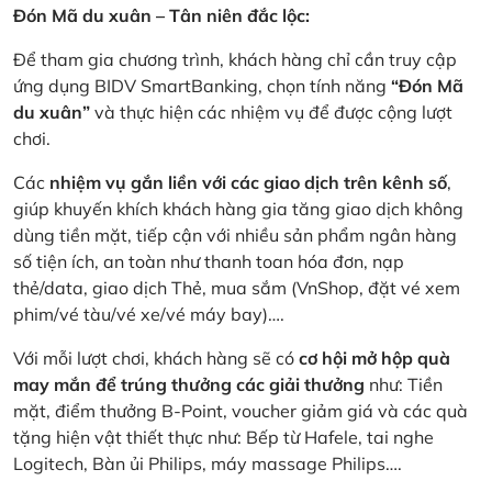
Đón Mã du xuân – Tân niên đắc lộc:
Để tham gia chương trình, khách hàng chỉ cần truy cập
ứng dụng BIDV SmartBanking, chọn tính năng
“Đón Mã
du xuân”
và thực hiện các nhiệm vụ để được cộng lượt
chơi.
Các
nhiệm vụ gắn liền với các giao dịch trên kênh số
,
giúp khuyến khích khách hàng gia tăng giao dịch không
dùng tiền mặt, tiếp cận với nhiều sản phẩm ngân hàng
số tiện ích, an toàn như thanh toan hóa đơn, nạp
thẻ/data, giao dịch Thẻ, mua sắm (VnShop, đặt vé xem
phim/vé tàu/vé xe/vé máy bay)….
Với mỗi lượt chơi, khách hàng sẽ có
cơ hội mở hộp quà
may mắn để trúng thưởng các giải thưởng
như: Tiền
mặt, điểm thưởng B-Point, voucher giảm giá và các quà
tặng hiện vật thiết thực như: Bếp từ Hafele, tai nghe
Logitech, Bàn ủi Philips, máy massage Philips….