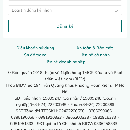
Loại tin đăng ký nhận
Đăng ký
Điều khoản sử dụng
An toàn & Bảo mật
Sơ đồ trang
Liên hệ cá nhân
Liên hệ doanh nghiệp
© Bản quyền 2018 thuộc về Ngân hàng TMCP Đầu tư và Phát
triển Việt Nam (BIDV)
Tháp BIDV, Số 194 Trần Quang Khải, Phường Hoàn Kiếm, TP Hà
Nội
SĐT tiếp nhận: 19009247 (Cá nhân)/ 19009248 (Doanh
nghiệp)/(+84-24) 22200588 - Fax: (+84-24) 22200399
SĐT Tổng đài TTCSKH: 02422200588 - 0385290066 -
0385190066 - 0981910333 - 0866200333 - 0981915333 -
0981951333 | SĐT gọi ra từ Chi nhánh BIDV: 0336258333 -
0336128333 - 0766069388 - 0766056388 - 0852198088 -